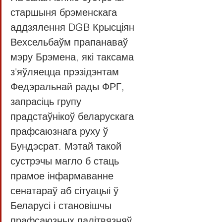
старшыня брэменскага 
аддзялення DGB Крысціян 
Вехсельбаўм прапанаваў 
мэру Брэмена, які таксама 
з'яўляецца прэзідэнтам 
Федэральнай рады ФРГ, 
запрасіць групу 
прадстаўнікоў беларускага 
прафсаюзнага руху ў 
Бундэсрат. Мэтай такой 
сустрэчы магло б стаць 
прамое інфармаванне 
сенатараў аб сітуацыі ў 
Беларусі і становішчы 
прафсаюзных палітвязняў.