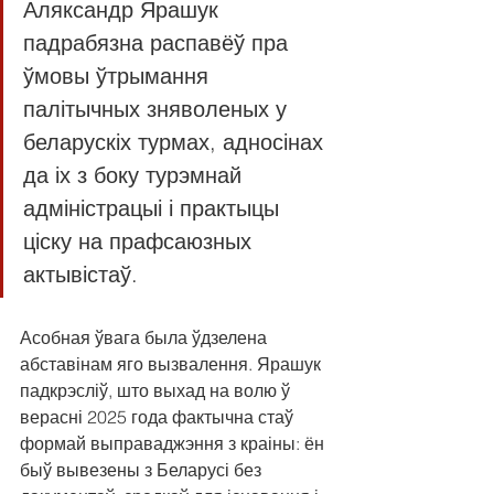
Аляксандр Ярашук 
падрабязна распавёў пра 
ўмовы ўтрымання 
палітычных зняволеных у 
беларускіх турмах, адносінах 
да іх з боку турэмнай 
адміністрацыі і практыцы 
ціску на прафсаюзных 
актывістаў.
Асобная ўвага была ўдзелена 
абставінам яго вызвалення. Ярашук 
падкрэсліў, што выхад на волю ў 
верасні 2025 года фактычна стаў 
формай выправаджэння з краіны: ён 
быў вывезены з Беларусі без 