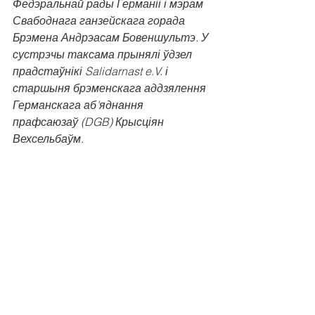
Федэральнай рады Германіі і мэрам 
Свабоднага ганзейскага горада 
Брэмена Андрэасам Бовеншультэ. У 
сустрэчы таксама прынялі ўдзел 
прадстаўнікі Salidarnast e.V. і 
старшыня брэменскага аддзялення 
Германскага аб'яднання 
прафсаюзаў (DGB) Крысціян 
Вехсельбаўм.