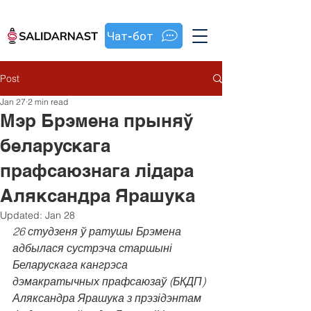
Чат-бот
Post
Jan 27
2 min read
Мэр Брэмена прыняў
беларускага
прафсаюзнага лідара
Аляксандра Ярашука
Updated:
Jan 28
26 студзеня ў ратушы Брэмена 
адбылася сустрэча старшыні 
Беларускага кангрэса 
дэмакратычных прафсаюзаў (БКДП) 
Аляксандра Ярашука з прэзідэнтам 