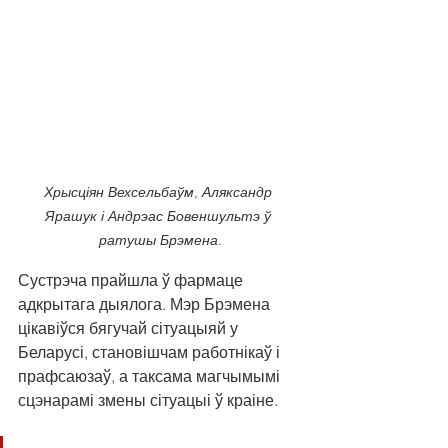
Хрысціян Вехсельбаўм, Аляксандр 
Ярашук і Андрэас Бовеншультэ ў 
ратушы Брэмена.
Сустрэча прайшла ў фармаце 
адкрытага дыялога. Мэр Брэмена 
цікавіўся бягучай сітуацыяй у 
Беларусі, становішчам работнікаў і 
прафсаюзаў, а таксама магчымымі 
сцэнарамі змены сітуацыі ў краіне. 