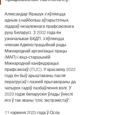
Аляксандар Ярашук з'яўляецца 
адным з найбольш аўтарытэтных 
лідараў незалежнага прафсаюзнага 
руху Беларусі. З 2002 года ён 
узначальвае БКДП, з'яўляецца 
членам Адміністрацыйнай рады 
Міжнароднай арганізацыі працы 
(МАП) і віцэ-старшынёй 
Міжнароднай канфедэрацыі 
прафсаюзаў (ITUC). У красавіку 2022 
года ён быў арыштаваны пасля 
ператрусаў і пазней прыгавораны да 
чатырох гадоў пазбаўлення волі. У 
2023 годзе беларускія ўлады ўнеслі 
яго ў так званы "спіс экстрэмістаў".
11 чэрвеня 2025 года ў Осла 