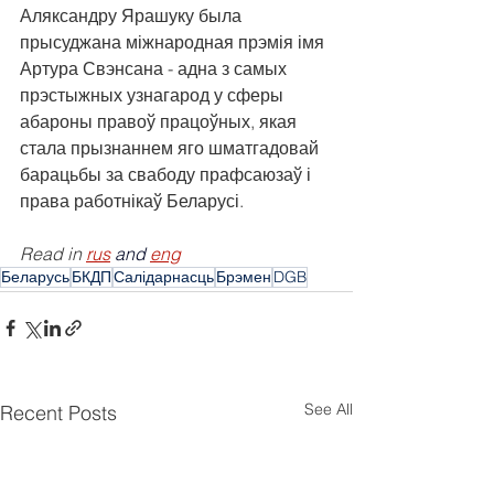
Аляксандру Ярашуку была 
прысуджана міжнародная прэмія імя 
Артура Свэнсана - адна з самых 
прэстыжных узнагарод у сферы 
абароны правоў працоўных, якая 
стала прызнаннем яго шматгадовай 
барацьбы за свабоду прафсаюзаў і 
права работнікаў Беларусі.
Read in 
rus
 and 
eng
Беларусь
БКДП
Салідарнасць
Брэмен
DGB
See All
Recent Posts