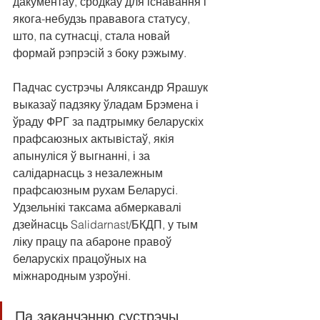
дакументаў, сродкаў для існавання і 
якога-небудзь прававога статусу, 
што, па сутнасці, стала новай 
формай рэпрэсій з боку рэжыму.
Падчас сустрэчы Аляксандр Ярашук 
выказаў падзяку ўладам Брэмена і 
ўраду ФРГ за падтрымку беларускіх 
прафсаюзных актывістаў, якія 
апынуліся ў выгнанні, і за 
салідарнасць з незалежным 
прафсаюзным рухам Беларусі. 
Удзельнікі таксама абмеркавалі 
дзейнасць Salidarnast/БКДП, у тым 
ліку працу па абароне правоў 
беларускіх працоўных на 
міжнародным узроўні.
Па заканчэнню сустрэчы 