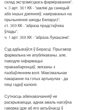
склад экстрэмісцкага фарміравання";
ч. 3 арт. 361 КК - "заклікі да санкцый 
або іншых дзеянняў, накіраваных на 
прычыненне шкоды Беларусі";
ст. 369 КК - "абраза прадстаўніка 
ўлады";
ч. 1 арт. 368 КК - "абраза Лукашэнкі".
Суд адбываўся ў Берасці. Прыгавор 
фармальна не апублікаваны, але, 
паводле інфармацыі 
праваабаронцаў, звязаны з 
пазбаўленнем волі. Максімальнае 
пакаранне па гэтых артыкулах - да 
пяці гадоў калоніі.
Сутнасць абвінавачанняў не 
раскрываецца, аднак амаль напэўна 
гаворка ідзе аб яго актыўнасці ў 