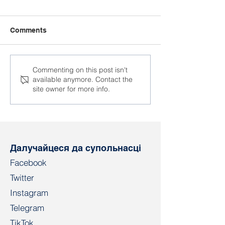
Comments
У Наваполацку
У Наваполацк
Commenting on this post isn't
available anymore. Contact the
прайшлі масавыя
масавыя ары
site owner for more info.
арышты былых
былых прафс
актывістаў
актывістаў
незалежнага
(абноўлена)
прафсаюза
Далучайцеся да супольнасці
Facebook
Twitter
Instagram
Telegram
TikTok