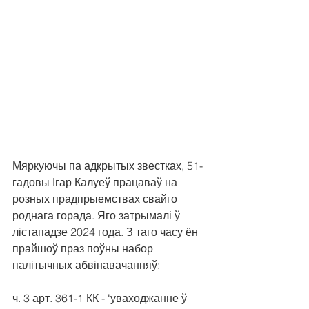
Мяркуючы па адкрытых звестках, 51-
гадовы Ігар Калуеў працаваў на 
розных прадпрыемствах свайго 
роднага горада. Яго затрымалі ў 
лістападзе 2024 года. З таго часу ён 
прайшоў праз поўны набор 
палітычных абвінавачанняў:
ч. 3 арт. 361-1 КК - "уваходжанне ў 