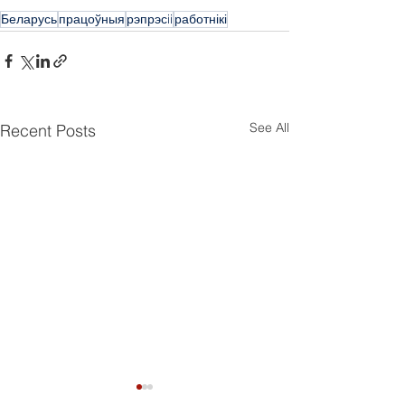
Беларусь
працоўныя
рэпрэсii
работнікі
See All
Recent Posts