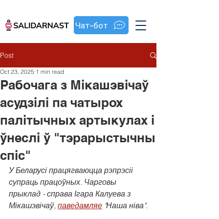
Чат-бот
Post
Oct 23, 2025
1 min read
Рабочага з Мікашэвічаў
асудзілі па чатырох
палітычных артыкулах і
ўнеслі ў "тэрарыстычны
спіс"
У Беларусі працягваюцца рэпрэсіі 
супраць працоўных. Чарговы 
прыклад - справа Ігара Калуева з 
Мікашэвічаў, 
паведамляе
 "Наша ніва".