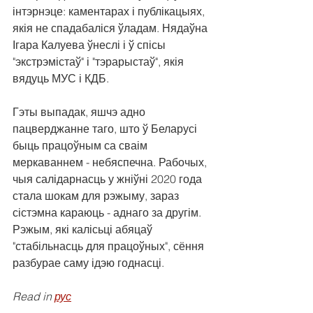
інтэрнэце: каментарах і публікацыях, 
якія не спадабаліся ўладам. Нядаўна 
Ігара Калуева ўнеслі і ў спісы 
"экстрэмістаў" і "тэрарыстаў", якія 
вядуць МУС і КДБ.
Гэты выпадак, яшчэ адно 
пацверджанне таго, што ў Беларусі 
быць працоўным са сваім 
меркаваннем - небяспечна. Рабочых, 
чыя салідарнасць у жніўні 2020 года 
стала шокам для рэжыму, зараз 
сістэмна караюць - аднаго за другім. 
Рэжым, які калісьці абяцаў 
"стабільнасць для працоўных", сёння 
разбурае саму ідэю годнасці.
Read in 
рус