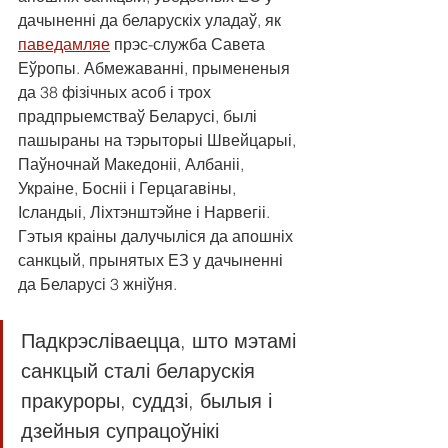
дачыненні да беларускіх уладаў, як 
паведамляе
 прэс-служба Савета 
Еўропы. Абмежаванні, прымененыя 
да 38 фізічных асоб і трох 
прадпрыемстваў Беларусі, былі 
пашыраны на тэрыторыі Швейцарыі, 
Паўночнай Македоніі, Албаніі, 
Украіне, Босніі і Герцагавіны, 
Ісландыі, Ліхтэнштэйне і Нарвегіі. 
Гэтыя краіны далучыліся да апошніх 
санкцый, прынятых ЕЗ у дачыненні 
да Беларусі 3 жніўня.
Падкрэсліваецца, што мэтамі 
санкцый сталі беларускія 
пракуроры, суддзі, былыя і 
дзейныя супрацоўнікі 