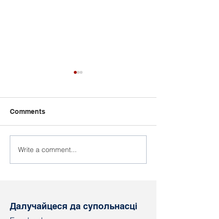
Comments
Write a comment...
У Беларусі
Прызначаная 
працягваюцца
апеляцыі па с
дэманстратыўныя
"Рабочага Рух
затрыманні рабочых
Далучайцеся да супольнасці