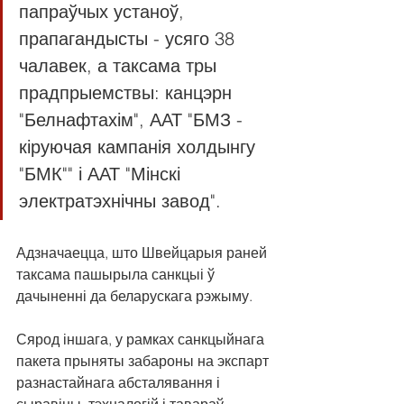
папраўчых устаноў, 
прапагандысты - усяго 38 
чалавек, а таксама тры 
прадпрыемствы: канцэрн 
"Белнафтахім", ААТ "БМЗ - 
кіруючая кампанія холдынгу 
"БМК"" і ААТ "Мінскі 
электратэхнічны завод".
Адзначаецца, што Швейцарыя раней 
таксама пашырыла санкцыі ў 
дачыненні да беларускага рэжыму.
Сярод іншага, у рамках санкцыйнага 
пакета прыняты забароны на экспарт 
разнастайнага абсталявання і 