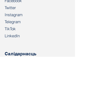
Facebook
Twitter
Instagram
Telegram
TikTok
LinkedIn
Салідарнасць
salidarnast@gmail.com
+4915203268972
Bahnhofspl. 22, 28195 Bremen
Кантакт
Імя