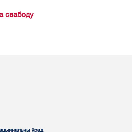
а свабоду
нацыянальны ўрад