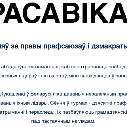
РАСАВІКА
РАСАВІКА
яў за правы прафсаюзаў і дэмакраты
 аб'ядноўваем намаганні, каб запатрабаваць свабод
юзных лідараў і актывістаў, якія знаходзяцца ў зняв
 Лукашэнкі ў Беларусі ліквідаваныя незалежныя пр
ваныя іхныя лідары. Сёння ў турмах - дзясяткі праф
затрыманні і пераследы. Іх пазбаўляюць грамадзянск
пад пастаянным наглядам.