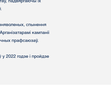
таў, падвяргаючы іх
​
зняволеных, спынення
Арганізатарамі кампаніі
ычных прафсаюзаў.
у 2022 годзе і пройдзе