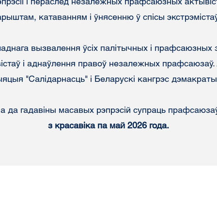
рэпрэсіі і пераслед незалежных прафсаюзных актывіс
арыштам, катаванням і ўнясенню ў спісы экстрэмістаў.
аднага вызвалення ўсіх палітычных і прафсаюзных 
істаў і аднаўлення правоў незалежных прафсаюзаў. 
яцыя "Салідарнасць" і Беларускі кангрэс дэмакрат
 да гадавіны масавых рэпрэсій супраць прафсаюзаў 
з красавіка па май 2026 года.