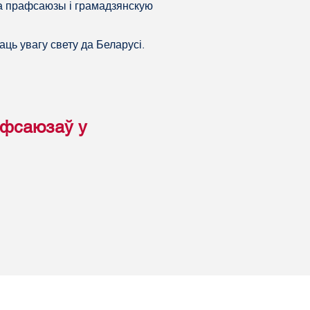
на прафсаюзы і грамадзянскую
ць увагу свету да Беларусі.
афсаюзаў у