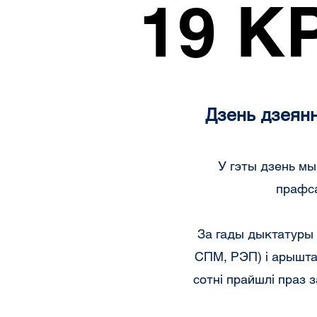
19 К
19 К
Дзень дзеянн
У гэты дзень мы
прафса
За гады дыктатуры
СПМ, РЭП) і арышта
сотні прайшлі праз 