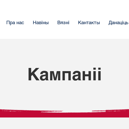
Пра нас
Навіны
Вязнi
Кантакты
Данацiць
Кампаніі