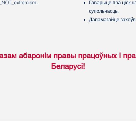
m_NOT_extremism.
Гаварыце пра ціск 
супольнасць.
Дапамагайце захоўва
азам абаронім правы працоўных і пр
Беларусі!