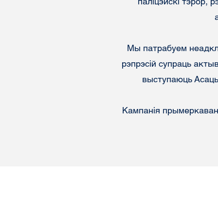
паліцэйскі тэрор, 
Мы патрабуем неадкл
рэпрэсій супраць актыв
выступаюць Асацы
Кампанія прымеркавана