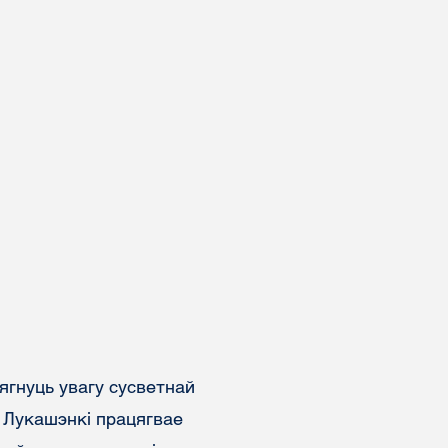
ягнуць увагу сусветнай
 Лукашэнкі працягвае