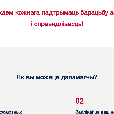
каем кожнага падтрымаць барацьбу з
і справядлівасць!
Як вы можаце дапамагчы?
02
афсаюзных
Заклікайце ваш 