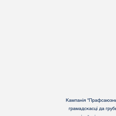
Кампанія "Прафсаюзны 
грамадскасці да гру