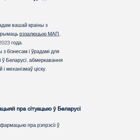
адам вашай краіны з
трымаць
рэзалюцыю МАП
,
2023 года.
 з бізнесам і ўрадамі для
і ў Беларусі, абмеркавання
 і механізмаў ціску.
ацыяй пра сітуацыю ў Беларусі
фармацыю пра рэпрэсіі ў