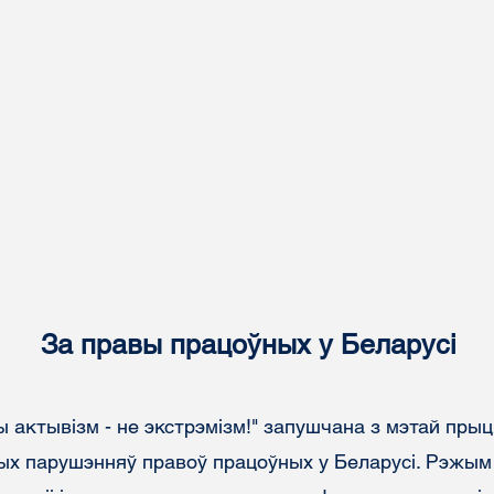
За правы працоўных у Беларусі
актывізм - не экстрэмізм!" запушчана з мэтай прыц
бых парушэнняў правоў працоўных у Беларусі. Рэжым