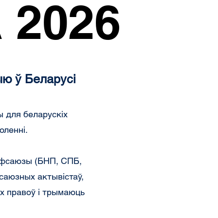
 2026
 2026
ю ў Беларусі
ы для беларускіх
оленні.
афсаюзы (БНП, СПБ,
саюзных актывістаў,
іх правоў і трымаюць