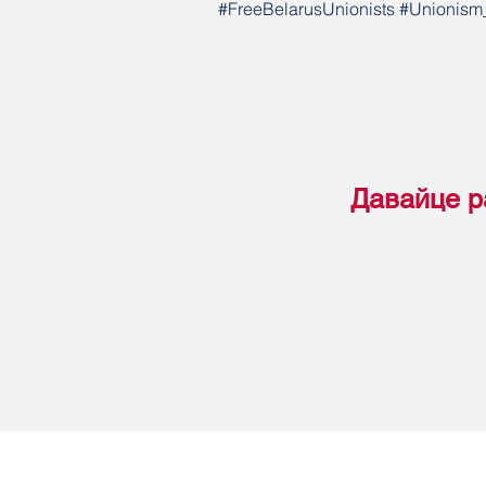
#FreeBelarusUnionists #Unionis
Давайце р