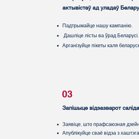
актывістаў ад уладаў Белару
Падтрымайце нашу кампанію.
Дашліце лісты ва ўрад Беларусі
Арганізуйце пікеты каля беларус
03
Запішыце відэазварот саліда
Заявіце, што прафсаюзная дзейна
Апублікуйце сваё відэа з хаштэг