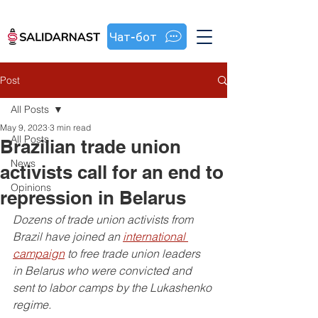
Чат-бот
Post
All Posts
May 9, 2023
3 min read
All Posts
Brazilian trade union
News
activists call for an end to
Opinions
repression in Belarus
Dozens of trade union activists from 
Brazil have joined an 
international 
campaign
 to free trade union leaders 
in Belarus who were convicted and 
sent to labor camps by the Lukashenko 
regime.