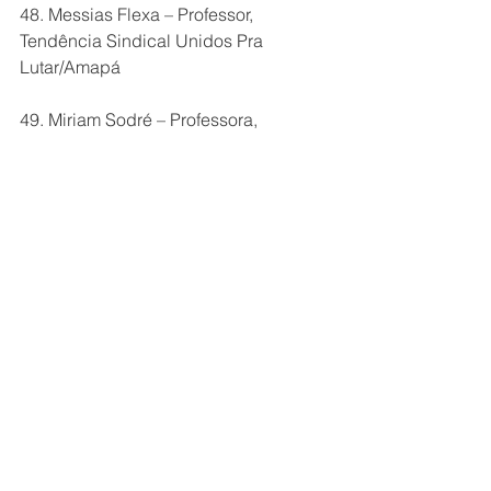
48. Messias Flexa – Professor, 
Tendência Sindical Unidos Pra 
Lutar/Amapá
49. Miriam Sodré – Professora, 
Secretária Geral do SINTEPP BELÉM
50. Paulo Sergio – Coordenação do 
SINTEPP - Sindicato Estadual
The campaign runs on the 
LabourStart
platform and anyone can participate.
Read this text in 
бел
 or 
рус
Belarus
union
solidarity
labourstart
Brazil
News