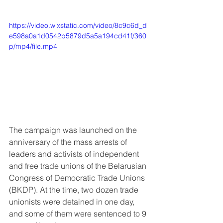
https://video.wixstatic.com/video/8c9c6d_d
e598a0a1d0542b5879d5a5a194cd41f/360
p/mp4/file.mp4
The campaign was launched on the 
anniversary of the mass arrests of 
leaders and activists of independent 
and free trade unions of the Belarusian 
Congress of Democratic Trade Unions 
(BKDP). At the time, two dozen trade 
unionists were detained in one day, 
and some of them were sentenced to 9 