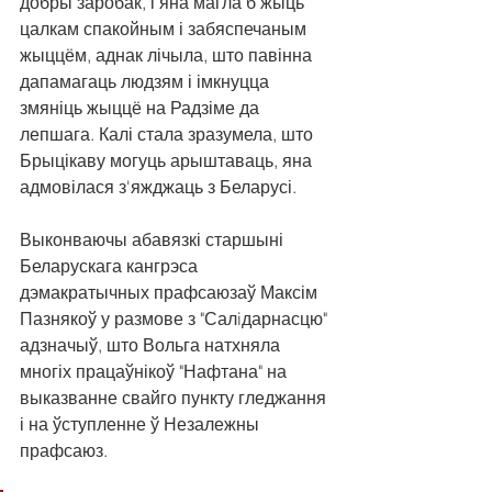
добры заробак, і яна магла б жыць 
цалкам спакойным і забяспечаным 
жыццём, аднак лічыла, што павінна 
дапамагаць людзям і імкнуцца 
змяніць жыццё на Радзіме да 
лепшага. Калі стала зразумела, што 
Брыцікаву могуць арыштаваць, яна 
адмовілася з'яжджаць з Беларусі.
Выконваючы абавязкі старшыні 
Беларускага кангрэса 
дэмакратычных прафсаюзаў Максім 
Пазнякоў у размове з "Салiдарнасцю" 
адзначыў, што Вольга натхняла 
многіх працаўнікоў "Нафтана" на 
выказванне свайго пункту гледжання 
і на ўступленне ў Незалежны 
прафсаюз.