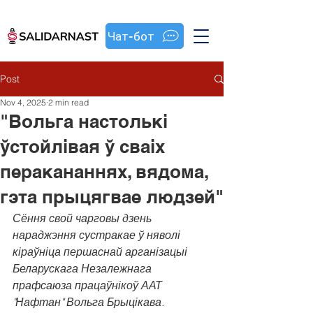
Чат-бот
Post
Nov 4, 2025
2 min read
"Вольга настолькі
ўстойлівая ў сваіх
перакананнях, вядома,
гэта прыцягвае людзей"
Сёння свой чарговы дзень 
нараджэння сустракае ў няволі 
кіраўніца першаснай арганізацыі 
Беларускага Незалежнага 
прафсаюза працаўнікоў ААТ 
"Нафтан" Вольга Брыцікава.