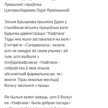
Лукашэнкі і кіраўніка 
Цэнтрвыбаркама Лідзіі Ярмошынай.
Затым Брыцікава прыняла ўдзел у 
стыхійным мітынгу працоўных каля 
будынка адміністрацыі “Нафтана”. 
Тады яна яшчэ заставалася на волі і 
ў інтэрв'ю «Салідарнасці» казала, 
што не шкадуе аб сваім учынку і аб 
тым, што выйшла з 
псеўдапрафсаюза «Нафтана», 
сяброўства ў якім лічыла 
абсалютнай фармальнасцю, як і 
многія. Праз некалькі месяцаў 
Вольгу звольнілі з працы.
Яе былыя калегі кажуць, што ў Вольгі 
на «Нафтане» была добрая пасада і 