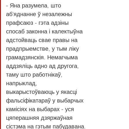
- Яна разумела, што 
аб'яднанне ў незалежны 
прафсаюз - гэта адзіны 
спосаб законна і калектыўна 
адстойваць свае правы на 
прадпрыемстве, у тым ліку 
грамадзянскія. Немагчыма 
аддзяліць адно ад другога, 
таму што работнікаў, 
напрыклад, 
выкарыстоўваюць у якасці 
фальсіфікатараў у выбарчых 
камісіях на выбарах - уся 
цяперашняя дзяржаўная 
сістэма на гэтым пабудавана.