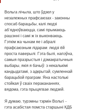
Вольга лічыла, што ўдзел у 
незалежных прафсаюзах - законны 
спосаб барацьбы, калі людзі 
аб'ядноўваюцца, самі прымаюць 
рашэнні і самі ж іх выконваюць. 
Гэткім жа чынам яе і абралі 
прафсаюзным лідарам: людзі ёй 
проста паверылі. Гэта былі, напэўна, 
самыя празрыстыя і дэмакратычныя 
выбары, якія я бачыў: з некалькімі 
кандыдатамі, з адкрытай, сумленнай 
барацьбой праграм. Яна настолькі 
стойкая ў сваіх перакананнях, 
вядома, гэта прыцягвае людзей.
Я думаю, турэмны тэрмін Вольгі – 
гэта асабістая помста старшыні КДБ 