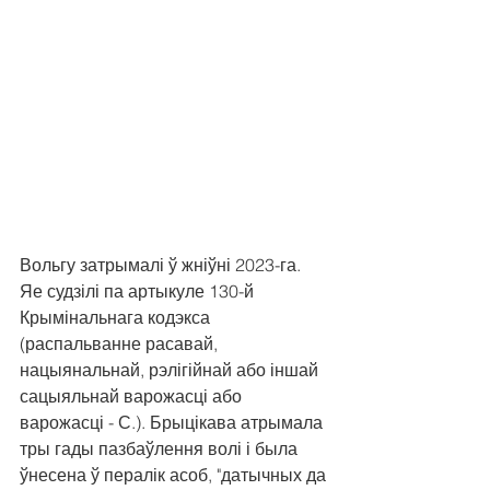
Вольгу затрымалі ў жніўні 2023-га. 
Яе судзілі па артыкуле 130-й 
Крымінальнага кодэкса 
(распальванне расавай, 
нацыянальнай, рэлігійнай або іншай 
сацыяльнай варожасці або 
варожасці - С.). Брыцікава атрымала 
тры гады пазбаўлення волі і была 
ўнесена ў пералік асоб, "датычных да 