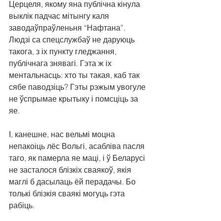
Церцеля, якому яна публічна кінула 
выклік падчас мітынгу каля 
заводаўпраўленьня “Нафтана”. 
Людзі са спецслужбаў не даруюць 
такога, з іх пункту гледжання, 
публічнага знявагі. Гэта ж іх 
ментальнасць: хто ты такая, каб так 
сябе паводзіць? Гэты рэжым увогуле 
не ўспрымае крытыку і помсціць за 
яе.
І, канешне, нас вельмі моцна 
непакоіць лёс Вольгі, асабліва пасля 
таго, як памерла яе маці, і ў Беларусі 
не засталося блізкіх сваякоў, якія 
маглі б дасылаць ёй перадачы. Бо 
толькі блізкія сваякі могуць гэта 
рабіць.