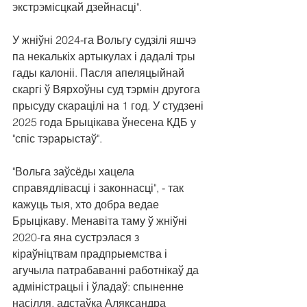
экстрэмісцкай дзейнасці".
У жніўні 2024-га Вольгу судзілі яшчэ 
па некалькіх артыкулах і дадалі тры 
гады калоніі. Пасля апеляцыйнай 
скаргі ў Вярхоўны суд тэрмін другога 
прысуду скарацілі на 1 год. У студзені 
2025 года Брыцікава ўнесена КДБ у 
"спіс тэрарыстаў".
"Вольга заўсёды хацела 
справядлівасці і законнасці", - так 
кажуць тыя, хто добра ведае 
Брыцікаву. Менавіта таму ў жніўні 
2020-га яна сустрэлася з 
кіраўніцтвам прадпрыемства і 
агучыла патрабаванні работнікаў да 
адміністрацыі і ўладаў: спыненне 
насілля, адстаўка Аляксандра 