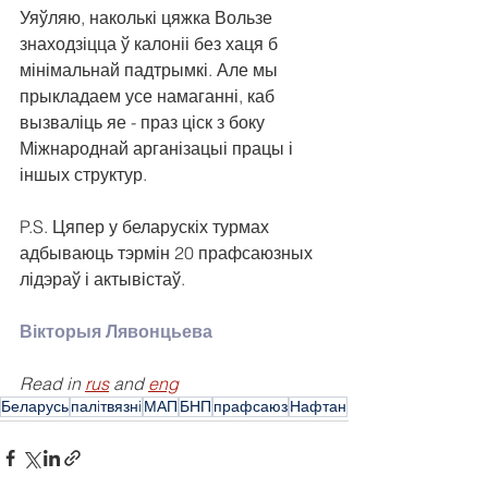
Уяўляю, наколькі цяжка Вользе 
знаходзіцца ў калоніі без хаця б 
мінімальнай падтрымкі. Але мы 
прыкладаем усе намаганні, каб 
вызваліць яе - праз ціск з боку 
Міжнароднай арганізацыі працы і 
іншых структур.
P.S. Цяпер у беларускіх турмах 
адбываюць тэрмін 20 прафсаюзных 
лідэраў і актывістаў.
Вікторыя Лявонцьева
Read in 
rus
 and 
eng
Беларусь
палiтвязнi
МАП
БНП
прафсаюз
Нафтан