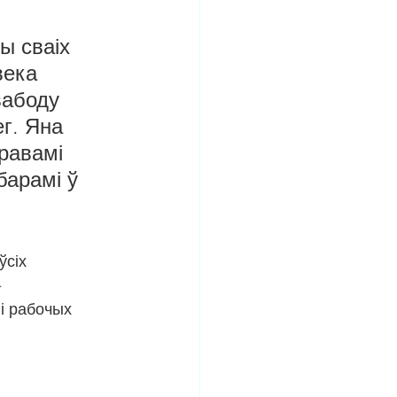
ы сваіх 
века 
вабоду 
г. Яна 
равамі 
барамі ў 
сіх 
-
і рабочых 