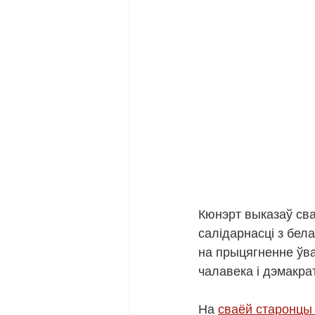
Кюнэрт выказаў сва
салідарнасці з бела
на прыцягненне ўваг
чалавека і дэмакр
На 
сваёй старонцы 