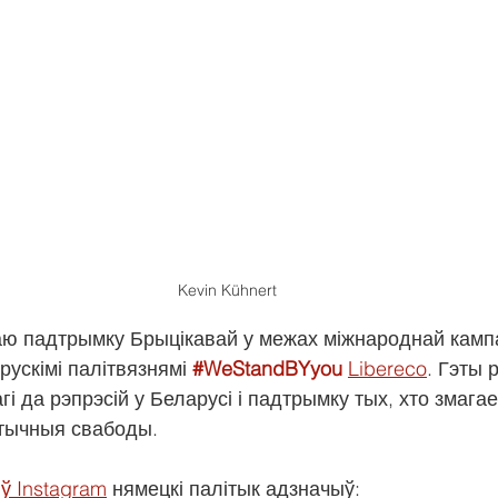
Kevin Kühnert
ю падтрымку Брыцікавай у межах міжнароднай кампа
рускімі палітвязнямі 
#WeStandBYyou
Libereco
. Гэты 
і да рэпрэсій у Беларусі і падтрымку тых, хто змага
атычныя свабоды.
ў Instagram
 нямецкі палітык адзначыў: