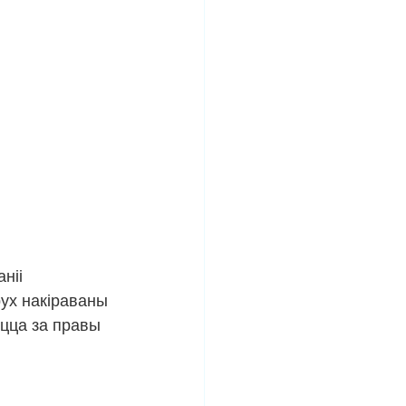
ніі 
рух накіраваны 
ецца за правы 