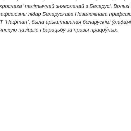
"хроснага" палітычнай зняволенай з Беларусі, Вольгі
рафсаюзны лідар Беларускага Незалежнага прафсаю
 "Нафтан", была арыштаваная беларускімі ўладамі 
нскую пазіцыю і барацьбу за правы працоўных.