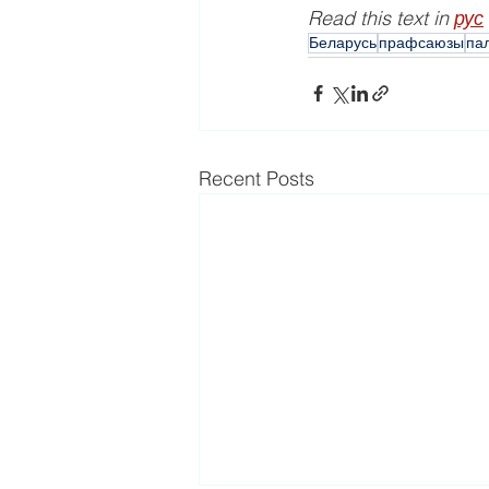
Read this text in 
рус
Беларусь
прафсаюзы
пал
Recent Posts