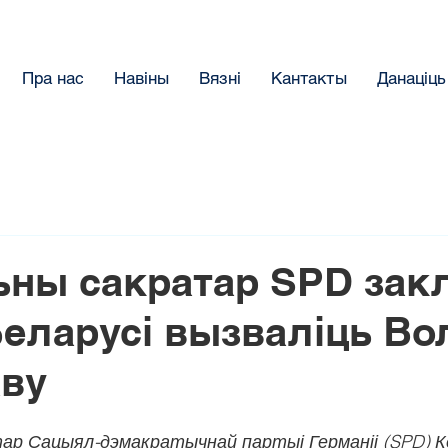
Пра нас
Навіны
Вязнi
Кантакты
Данацiць
ьны сакратар SPD зак
еларусі вызваліць Во
ву
ар Сацыял-дэмакратычнай партыі Германіі (SPD) К