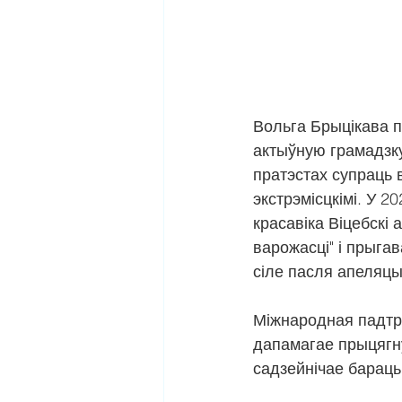
Вольга Брыцікава п
актыўную грамадзку
пратэстах супраць 
экстрэмісцкімі. У 20
красавіка Віцебскі
варожасці" і прыга
сіле пасля апеляцы
Міжнародная падтры
дапамагае прыцягну
садзейнічае бараць