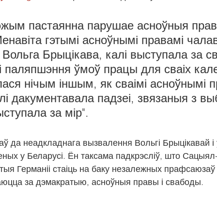
рэжым пастаянна парушае асноўныя прав
енавіта гэтымі асноўнымі правамі чала
Вольга Брыцікава, калі выступала за с
і паляпшэння ўмоў працы для сваіх кале
ася нічым іншым, як сваімі асноўнымі п
лі дакументавала падзеі, звязаныя з вы
ыступала за мір".
каў да неадкладнага вызвалення Вольгі Брыцікавай і ў
ных у Беларусі. Ён таксама падкрэсліў, што Сацыял
ыя Германіі стаіць на баку незалежных прафсаюзаў 
гаюцца за дэмакратыю, асноўныя правы і свабоды.