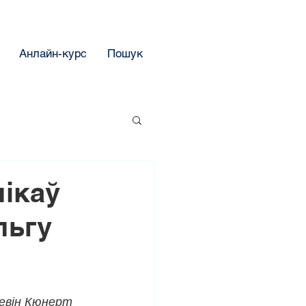
Анлайн-курс
Пошук
лікаў
льгу
евін Кюнерт 