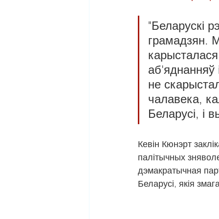
"Беларускі 
грамадзян. М
карысталася 
аб'яднанняў 
не скарыстал
чалавека, ка
Беларусі, і в
Кевін Кюнэрт заклі
палітычных зняволе
дэмакратычная парт
Беларусі, якія зма