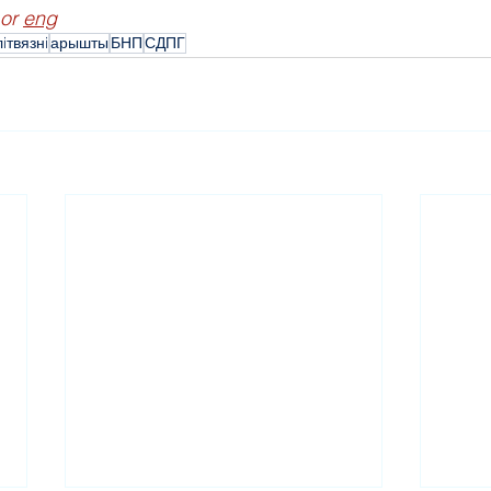
 or 
eng
iтвязнi
арышты
БНП
СДПГ