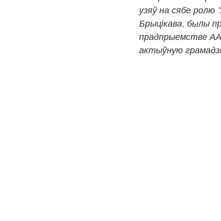
узяў на сябе ролю 
Брыцікава, былы п
прадпрыемстве ААТ
актыўную грамадзя