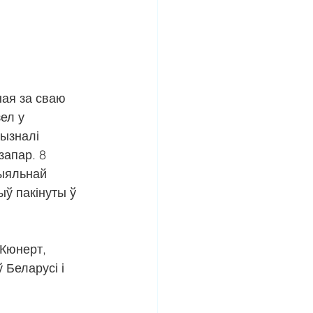
ая за сваю 
ел у 
ызналі 
запар. 8 
цыяльнай 
ў пакінуты ў 
 Кюнерт, 
 Беларусі і 