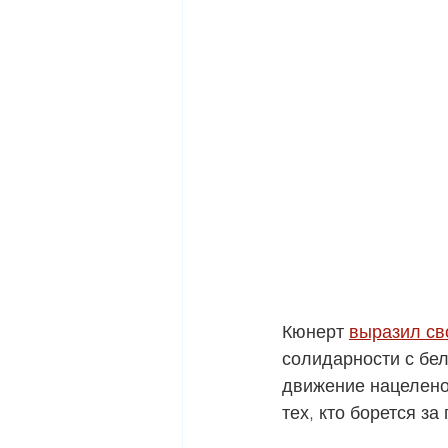
Кюнерт 
выразил св
солидарности с бе
движение нацелено
тех, кто борется з