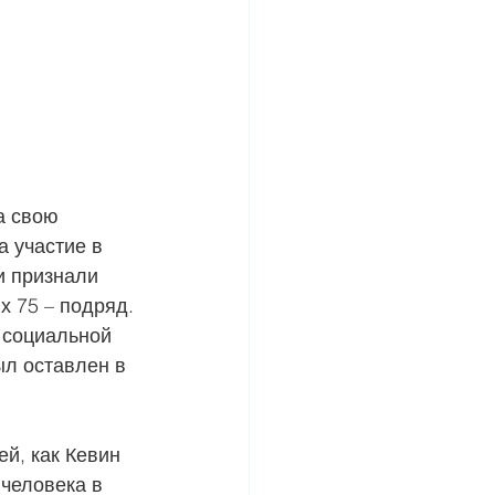
а свою 
 участие в 
и признали 
х 75 – подряд. 
 социальной 
л оставлен в 
й, как Кевин 
человека в 