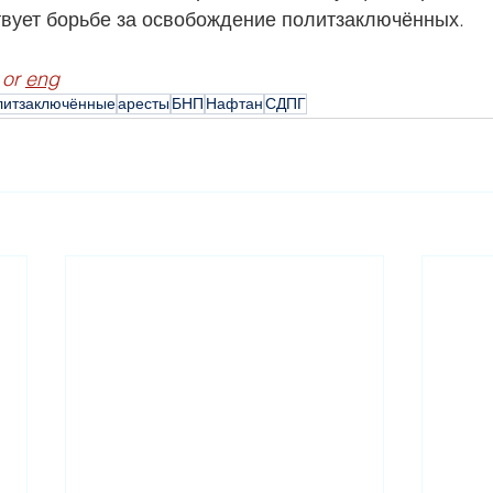
твует борьбе за освобождение политзаключённых.
 or 
eng
литзаключённые
аресты
БНП
Нафтан
СДПГ