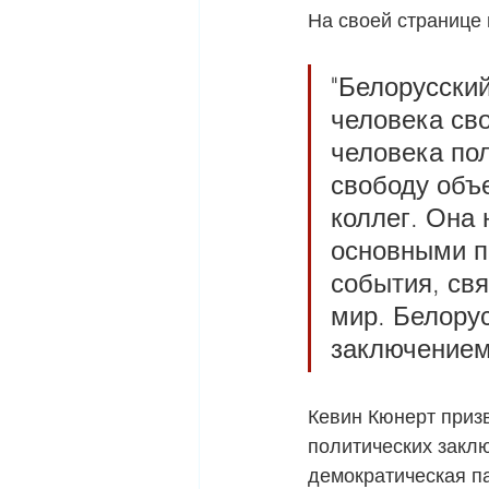
На своей странице 
"Белорусски
человека св
человека пол
свободу объ
коллег. Она 
основными п
события, свя
мир. Белору
заключением
Кевин Кюнерт приз
политических заклю
демократическая п