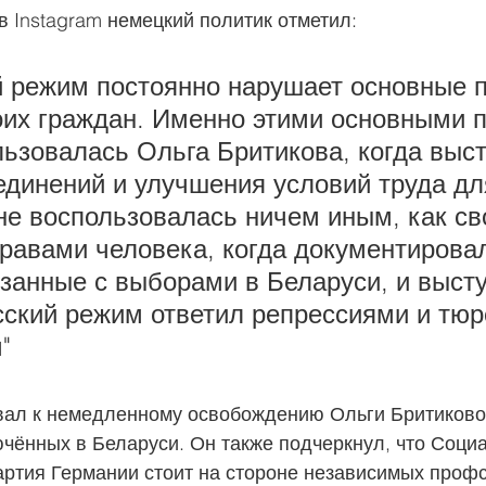
в Instagram немецкий политик отметил:
й режим постоянно нарушает основные п
оих граждан. Именно этими основными 
ьзовалась Ольга Бритикова, когда выст
единений и улучшения условий труда дл
не воспользовалась ничем иным, как св
равами человека, когда документирова
занные с выборами в Беларуси, и высту
сский режим ответил репрессиями и тю
"
вал к немедленному освобождению Ольги Бритиковой
чённых в Беларуси. Он также подчеркнул, что Соци
артия Германии стоит на стороне независимых профс