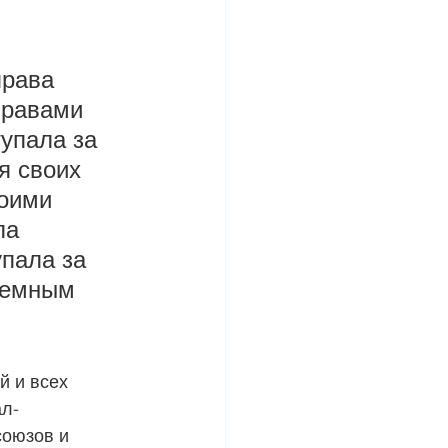
рава 
правами 
упала за 
я своих 
оими 
ла 
пала за 
ремным 
 и всех 
ал-
оюзов и 