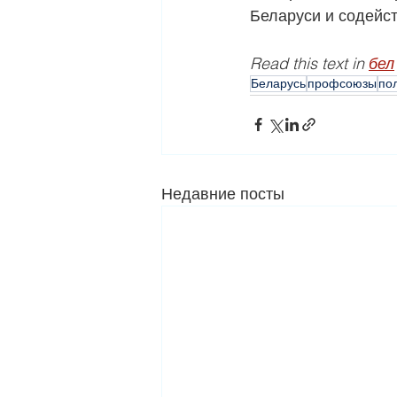
Беларуси и содейс
Read this text in 
бел
Беларусь
профсоюзы
по
Недавние посты