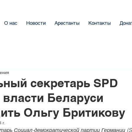
О нас
Новости
Арестанты
Контакты
Дона
тения
ьный секретарь SPD
 власти Беларуси
ить Ольгу Бритикову
 г.
тарь Социал-демократической партии Германии (S