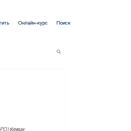
тить
Онлайн-курс
Поиск
PD) Кевин 