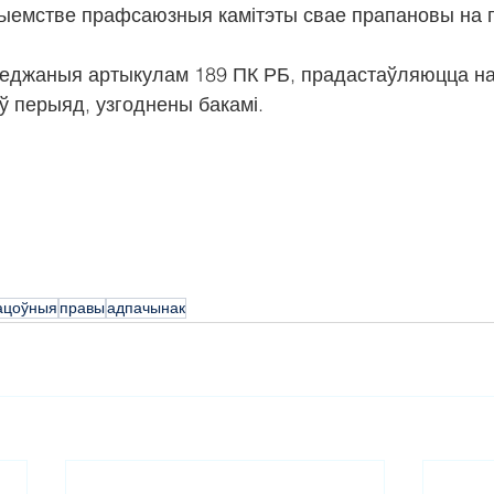
ыемстве прафсаюзныя камітэты свае прапановы на г
леджаныя артыкулам 189 ПК РБ, прадастаўляюцца на
ў перыяд, узгоднены бакамі.
ацоўныя
правы
адпачынак