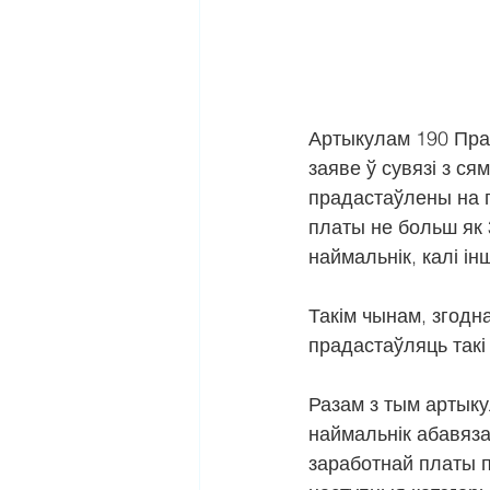
Артыкулам 190 Прац
заяве ў сувязі з с
прадастаўлены на п
платы не больш як
наймальнік, калі і
Такім чынам, згодн
прадастаўляць такі
Разам з тым артыку
наймальнік абавяза
заработнай платы 