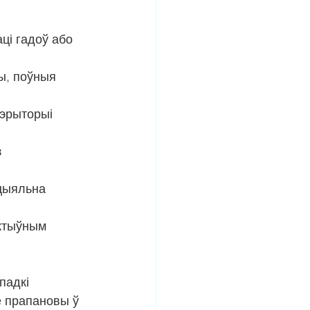
ці гадоў або 
ы, поўныя 
эрыторыі 
 
ецыяльна 
ктыўным 
падкі 
е прапановы ў 