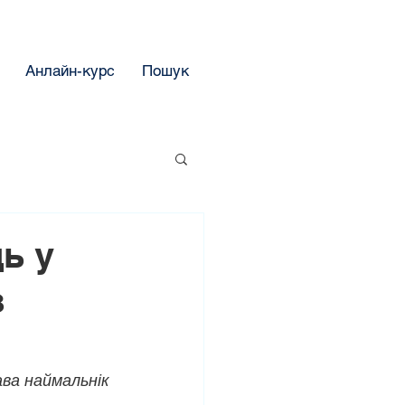
Анлайн-курс
Пошук
ь у
з
ва наймальнік 