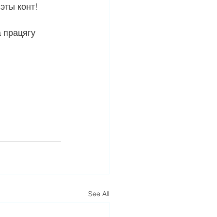
эты конт!
 працягу 
See All