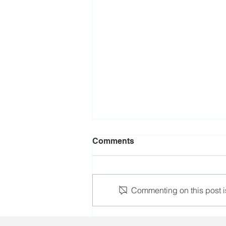
Comments
Commenting on this post is
Ці залічыцца ваенная