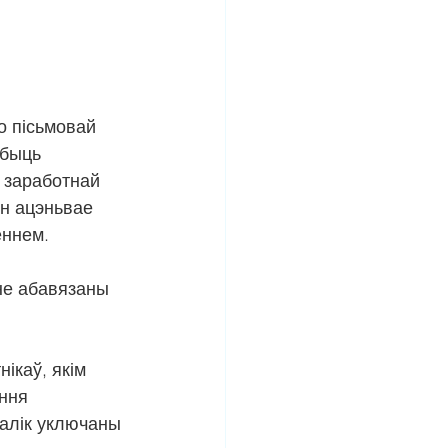
о пісьмовай 
 быць 
 заработнай 
н ацэньвае 
еннем.
не абавязаны 
ікаў, якім 
ння 
алік уключаны 