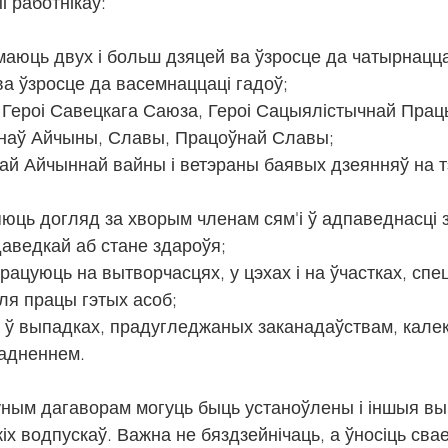
і работнікаў:
маюць двух і больш дзяцей ва ўзросце да чатырнацца
 ва ўзросце да васемнаццаці гадоў;
, Героі Савецкага Саюза, Героі Сацыялістычнай Прац
наў Айчыны, Славы, Працоўнай Славы;
ай Айчыннай вайны і ветэраны баявых дзеянняў на т
юць догляд за хворым членам сям'і ў адпаведнасці з
аведкай аб стане здароўя;
працуюць на вытворчасцях, у цэхах і на ўчастках, сп
ля працы гэтых асоб;
і ў выпадках, прадугледжаных заканадаўствам, кале
гадненнем.
ным дагаворам могуць быць устаноўлены і іншыя вы
іх водпускаў. Важна не бяздзейнічаць, а ўносіць сва