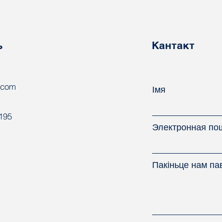
Працоўным кодэксе
ўра
Беларусі. Што змянілася з
ільг
пачатку 2024 года?
ь
Кантакт
.com
Імя
8195
Электронная по
Пакіньце нам па