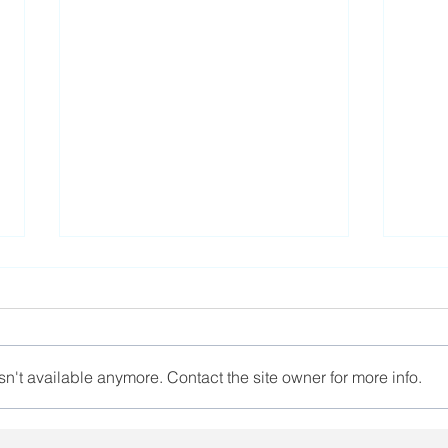
n't available anymore. Contact the site owner for more info.
Новаўвядзенні ў
На 