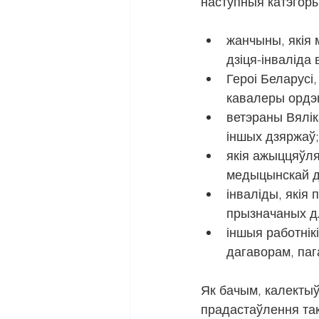
наступныя катэгоры
жанчыны, якія 
дзіця-інваліда
Героі Беларусі
кавалеры ордэ
ветэраны Вялік
іншых дзяржаў;
якія ажыццяўля
медыцынскай д
інваліды, якія 
прызначаных д
іншыя работнік
дагаворам, па
Як бачым, калектыў
прадастаўлення так