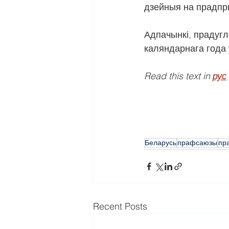
дзейныя на прадпр
Адпачынкі, прадуг
каляндарнага года 
Read this text in 
рус
Беларусь
прафсаюзы
пр
Recent Posts