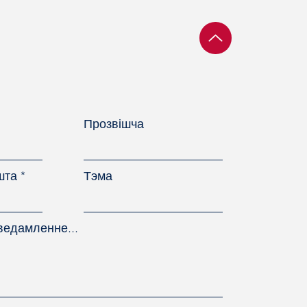
занні сацыяльных
от і гарантый
Прозвішча
шта
Тэма
ведамленне...