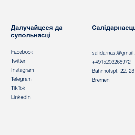
служба ў адпрацоўку па
размеркаванні?
Далучайцеся да
Салідарнасц
супольнасці
Facebook
salidarnast@gmail
Twitter
+4915203268972
Instagram
Bahnhofspl. 22, 2
Telegram
Bremen
TikTok
LinkedIn