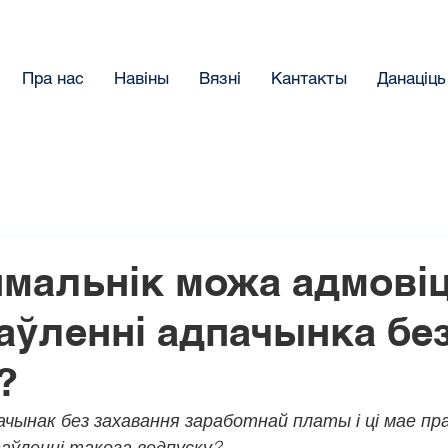
Пра нас
Навіны
Вязнi
Кантакты
Данацiць
ймальнік можа адмовіц
аўленні адпачынка бе
?
ачынак без захавання заработнай платы і ці мае пра
аўленні такога водпуску?