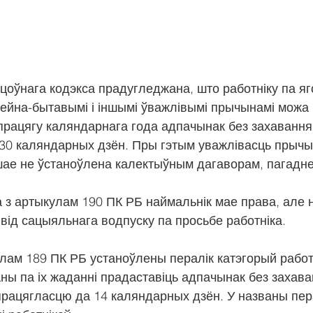
оўнага кодэкса прадугледжана, што работніку па яг
ямейна-бытавымі і іншымі ўважлівымі прычынамі можа
рацягу каляндарнага года адпачынак без захавання
 30 каляндарных дзён. Пры гэтым уважлівасць прычы
ншае не ўстаноўлена калектыўным дагаворам, пагадн
а з артыкулам 190 ПК РБ наймальнік мае права, але 
 від сацыяльнага водпуску па просьбе работніка.
лам 189 ПК РБ устаноўлены пералік катэгорый работн
ны па іх жаданні прадаставіць адпачынак без захава
працягласцю да 14 каляндарных дзён. У названы пер