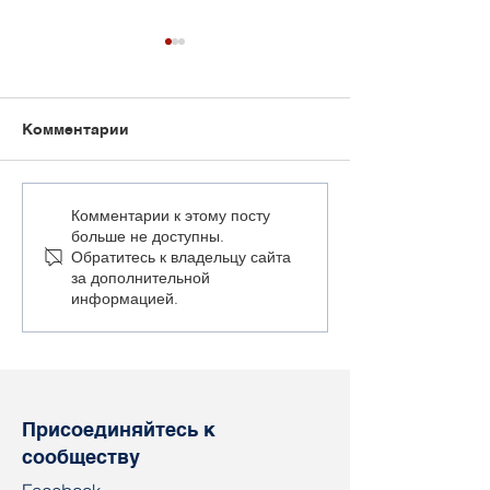
Комментарии
«При нынешнем
Провинившихс
Комментарии к этому посту
больше не доступны.
уровне бесправия
время убороч
Обратитесь к владельцу сайта
работников термин
кампании буду
за дополнительной
«крепостные» не
отправлять в
информацией.
выглядит
существенным
преувеличением»
Присоединяйтесь к
сообществу