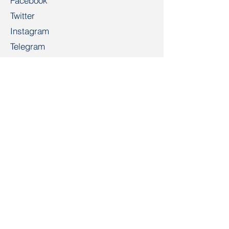
Facebook
Twitter
Instagram
Telegram
TikTok
LinkedIn
Салидарнасть
salidarnast@gmail.com
+4915203268972
Bahnhofspl. 22, 28195 Bremen
Контакт
Имя