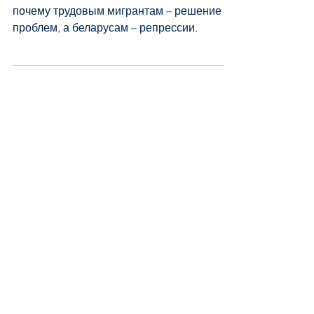
преувеличением»
Лидер БКДП Александр Ярошук о том,
почему трудовым мигрантам – решение
проблем, а беларусам – репрессии.