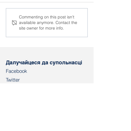
Сяргей Антусевіч: «У
Паліна Шарэнд
Commenting on this post isn't
available anymore. Contact the
турме і пасля турмы
Панасюк уз'яд
site owner for more info.
палітвязні для
сям'ёй пасля 
дзяржавы - не людзі»
гадоў турмы
Далучайцеся да супольнасці
Facebook
Twitter
Instagram
Telegram
TikTok
LinkedIn