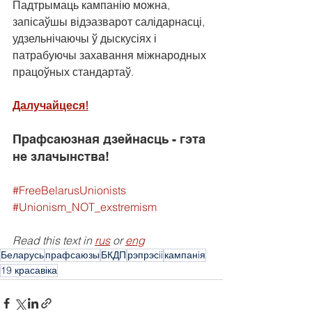
Падтрымаць кампанію можна, 
запісаўшы відэазварот салідарнасці, 
удзельнічаючы ў дыскусіях і 
патрабуючы захавання міжнародных 
працоўных стандартаў.
Далучайцеся!
Прафсаюзная дзейнасць - гэта 
не злачынства!
#FreeBelarusUnionists
#Unionism_NOT_exstremism
Read this text in 
rus
 or 
eng
Беларусь
прафсаюзы
БКДП
рэпрэсii
кампанiя
19 красавіка