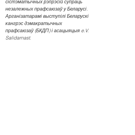
сістэматычных рэпрэсій супраць 
незалежных прафсаюзаў у Беларусі. 
Арганізатарамі выступілі Беларускі 
кангрэс дэмакратычных 
прафсаюзаў (БКДП) і асацыяцыя e.V. 
Salidarnast.