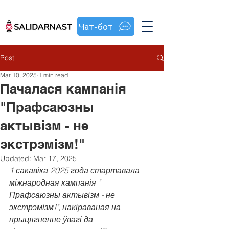
Чат-бот
Post
Mar 10, 2025
1 min read
Пачалася кампанія
"Прафсаюзны
актывізм - не
экстрэмізм!"
Updated:
Mar 17, 2025
1 сакавіка 2025 года стартавала 
міжнародная кампанія " 
Прафсаюзны актывізм - не 
экстрэмізм!", накіраваная на 
прыцягненне ўвагі да 