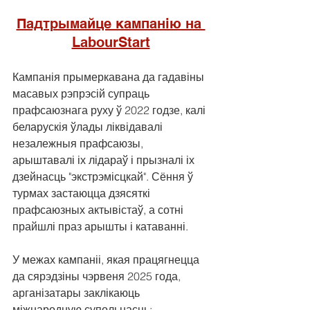
Падтрымайце кампанію на 
LabourStart
Кампанія прымеркавана да гадавіны 
масавых рэпрэсій супраць 
прафсаюзнага руху ў 2022 годзе, калі 
беларускія ўлады ліквідавалі 
незалежныя прафсаюзы, 
арыштавалі іх лідараў і прызналі іх 
дзейнасць "экстрэмісцкай". Сёння ў 
турмах застаюцца дзясяткі 
прафсаюзных актывістаў, а сотні 
прайшлі праз арышты і катаванні.
У межах кампаніі, якая працягнецца 
да сярэдзіны чэрвеня 2025 года, 
арганізатары заклікаюць 
міжнародную супольнасць: