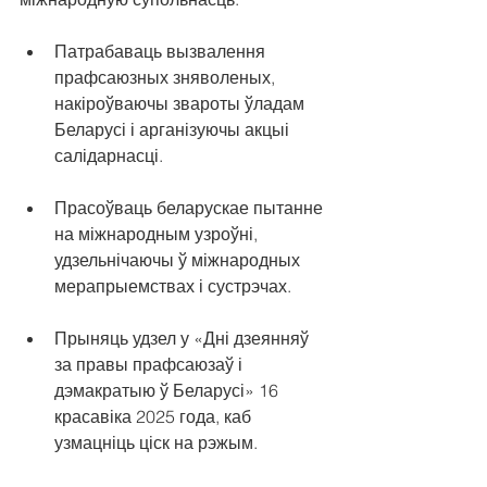
Патрабаваць вызвалення 
прафсаюзных зняволеных, 
накіроўваючы звароты ўладам 
Беларусі і арганізуючы акцыі 
салідарнасці.
Прасоўваць беларускае пытанне 
на міжнародным узроўні, 
удзельнічаючы ў міжнародных 
мерапрыемствах і сустрэчах.
Прыняць удзел у «Дні дзеянняў 
за правы прафсаюзаў і 
дэмакратыю ў Беларусі» 16 
красавіка 2025 года, каб 
узмацніць ціск на рэжым.