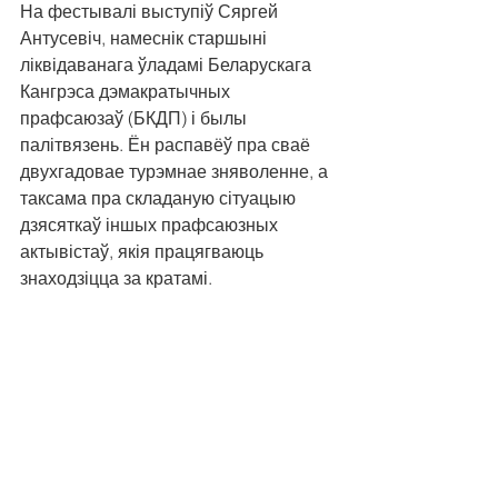
На фестывалі выступіў Сяргей 
Антусевіч, намеснік старшыні 
ліквідаванага ўладамі Беларускага 
Кангрэса дэмакратычных 
прафсаюзаў (БКДП) і былы 
палітвязень. Ён распавёў пра сваё 
двухгадовае турэмнае зняволенне, а 
таксама пра складаную сітуацыю 
дзясяткаў іншых прафсаюзных 
актывістаў, якія працягваюць 
знаходзіцца за кратамі.