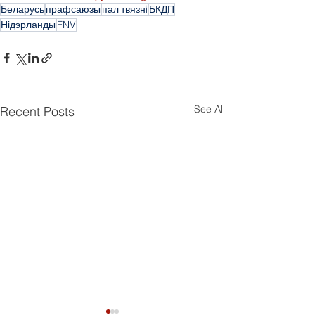
Беларусь
прафсаюзы
палiтвязнi
БКДП
Нідэрланды
FNV
See All
Recent Posts