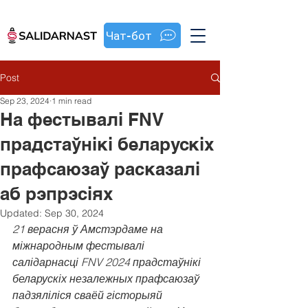
Чат-бот
Post
Sep 23, 2024
1 min read
На фестывалі FNV
прадстаўнікі беларускіх
прафсаюзаў расказалі
аб рэпрэсіях
Updated:
Sep 30, 2024
21 верасня ў Амстэрдаме на 
міжнародным фестывалі 
салідарнасці FNV 2024 прадстаўнікі 
беларускіх незалежных прафсаюзаў 
падзяліліся сваёй гісторыяй 