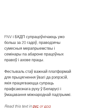
FNV і БКДП супрацоўнічаюць ужо 
больш за 20 гадоў, праводзячы 
сумесныя мерапрыемствы і 
семінары па абароне працоўных 
правоў і ахове працы.
Фестываль стаў важнай платформай 
для прыцягнення ўвагі да рэпрэсій, 
якія працягваюцца супраць 
прафсаюзнага руху ў Беларусі і 
ўмацавання міжнароднай падтрымкі.
Read this text in 
рус
 or 
eng