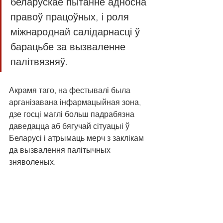
беларускае пытанне адносна 
правоў працоўных, і роля 
міжнароднай салідарнасці ў 
барацьбе за вызваленне 
палітвязняў.
Акрамя таго, на фестывалі была 
арганізавана інфармацыйная зона, 
дзе госці маглі больш падрабязна 
даведацца аб бягучай сітуацыі ў 
Беларусі і атрымаць мерч з заклікам 
да вызвалення палітычных 
зняволеных.