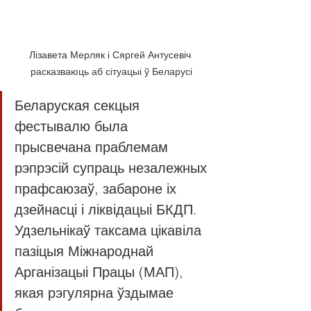
Лізавета Мерляк і Сяргей Антусевіч 
расказваюць аб сітуацыі ў Беларусі
Беларуская секцыя 
фестывалю была 
прысвечана праблемам 
рэпрэсій супраць незалежных 
прафсаюзаў, забароне іх 
дзейнасці і ліквідацыі БКДП. 
Удзельнікаў таксама цікавіла 
пазіцыя Міжнароднай 
Арганізацыі Працы (МАП), 
якая рэгулярна ўздымае 