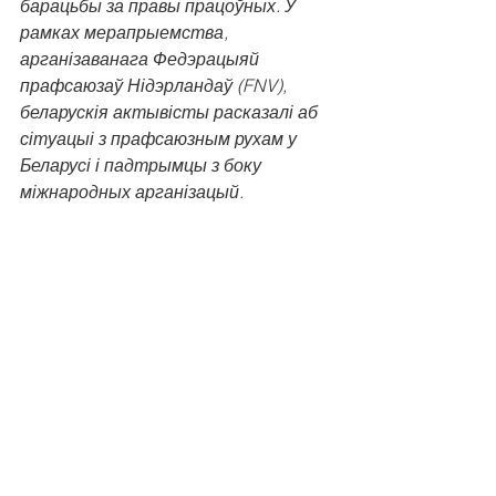
барацьбы за правы працоўных. У 
рамках мерапрыемства, 
арганізаванага Федэрацыяй 
прафсаюзаў Нідэрландаў (FNV), 
беларускія актывісты расказалі аб 
сітуацыі з прафсаюзным рухам у 
Беларусі і падтрымцы з боку 
міжнародных арганізацый.