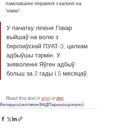
памілаванні перавялі з калоніі на 
"хімію".
У пачатку ліпеня Говар 
выйшаў на волю з 
бярозаўскай ПУАТ-3, цалкам 
адбыўшы тэрмін. У 
зняволенні Яўген адбыў 
больш за 2 гады і 5 месяцаў.
Read this text in 
eng
 or 
рус
Беларусь
палiтвязнi
БКДП
арышты
рэпрэсii