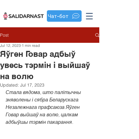
Чат-бот
Post
Jul 12, 2023
1 min read
Яўген Говар адбыў
увесь тэрмін і выйшаў
на волю
Updated:
Jul 17, 2023
Стала вядома, што палітычны 
зняволены і сябра Беларускага 
Незалежнага прафсаюза Яўген 
Говар выйшаў на волю, цалкам 
адбыўшы тэрмін пакарання.