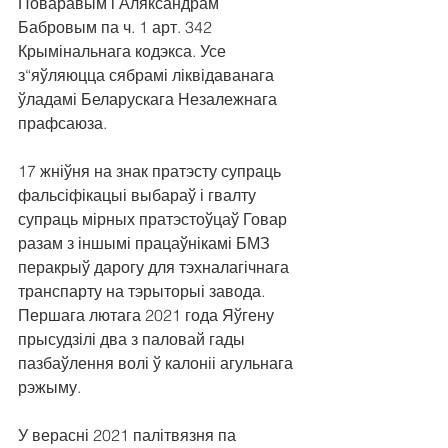
Поваравым і Аляксандрам 
Бабровым па ч. 1 арт. 342 
Крымінальнага кодэкса. Усе 
з“яўляюцца сябрамі ліквідаванага 
ўладамі Беларускага Незалежнага 
прафсаюза.
17 жніўня на знак пратэсту супраць 
фальсіфікацыі выбараў і гвалту 
супраць мірных пратэстоўцаў Говар 
разам з іншымі працаўнікамі БМЗ 
перакрыў дарогу для тэхналагічнага 
транспарту на тэрыторыі завода. 
Першага лютага 2021 года Яўгену 
прысудзілі два з паловай гады 
пазбаўлення волі ў калоніі агульнага 
рэжыму.
У верасні 2021 палітвязня па 