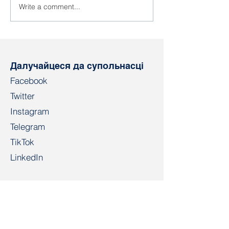
Write a comment...
Пераслед
Актывіста БН
прафсаюзнай
асудзілі на 4 
актывісткі з
калоніі ўзмоц
Верхнядзвінска
рэжыму
Далучайцеся да супольнасці
Facebook
Twitter
Instagram
Telegram
TikTok
LinkedIn
Салідарнасць
salidarnast@gmail.com
+4915203268972