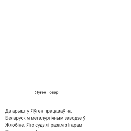
Яўген Говар
Да арышту Яўген працаваў на 
Беларускім металургічным заводзе ў 
Жлобіне. Яго судзілі разам з Ігарам 