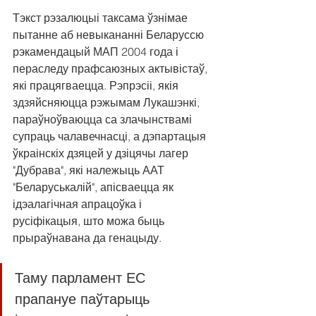
Тэкст рэзалюцыі таксама ўзнімае 
пытанне аб невыкананні Беларуссю 
рэкамендацый МАП 2004 года і 
пераследу прафсаюзных актывістаў, 
які працягваецца. Рэпрэсіі, якія 
здзяйсняюцца рэжымам Лукашэнкі, 
параўноўваюцца са злачынствамі 
супраць чалавечнасці, а дэпартацыя 
ўкраінскіх дзяцей у дзіцячы лагер 
"Дубрава", які належыць ААТ 
"Беларуськалій", апісваецца як 
ідэалагічная апрацоўка і 
русіфікацыя, што можа быць 
прыраўнавана да генацыду.
Таму парламент ЕС 
прапануе паўтарыць 