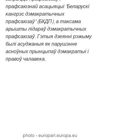
прафсаюзнай асацыяцыі "Беларускі 
кангрэс дэмакратычных 
прафсаюзаў" (БКДП), а таксама 
арышты лідараў дэмакратычных 
прафсаюзаў. Гэтыя дзеянні рэжыму 
былі асуджаныя як парушэнне 
асноўных прынцыпаў дэмакратыі і 
правоў чалавека.
photo - europarl.europa.eu