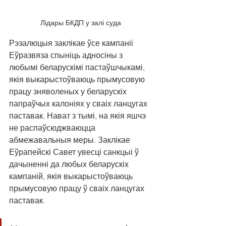
Лідары БКДП у залі суда
Рэзалюцыя заклікае ўсе кампаніі 
Еўразвяза спыніць адносіны з 
любымі беларускімі пастаўшчыкамі, 
якія выкарыстоўваюць прымусовую 
працу зняволеных у беларускіх 
папраўчых калоніях у сваіх ланцугах 
паставак. Нават з тымі, на якія яшчэ 
не распаўсюджваюцца 
абмежавальныя меры. Заклікае 
Еўрапейскі Савет увесці санкцыі ў 
дачыненні да любых беларускіх 
кампаній, якія выкарыстоўваюць 
прымусовую працу ў сваіх ланцугах 
паставак.