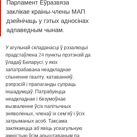
Парламент Еўразвяза 
заклікае краіны-члены МАП 
дзейнічаць у гэтых адносінах 
адпаведным чынам.
У агульнай складанасці ў рэзалюцыі 
прадстаўлена 24 пункты прэтэнзій да 
ўладаў Беларусі, у якіх 
запатрабавана неадкладнае 
спыненне гвалту, катаванняў, 
рэпрэсій і прапаганды супраць 
іншадумцаў. Патрабуецца 
неадкладнае і безумоўнае 
вызваленне ўсіх палітычных 
зняволеных, членаў іх сем'яў і ўсіх 
затрыманых асоб. Таксама 
заклікаецца аб'явіць усеагульную 
амністыю ўсім арыштаваным па 