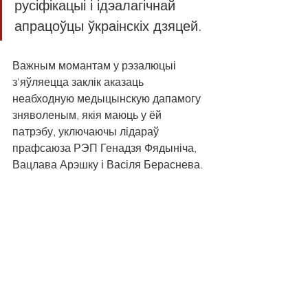
русіфікацыі і ідэалагічнай 
апрацоўцы ўкраінскіх дзяцей.
Важным момантам у рэзалюцыі 
з'яўляецца заклік аказаць 
неабходную медыцынскую дапамогу 
зняволеным, якія маюць у ёй 
патрэбу, уключаючы лідараў 
прафсаюза РЭП Генадзя Фядыніча, 
Вацлава Арэшку і Васіля Бераснева.