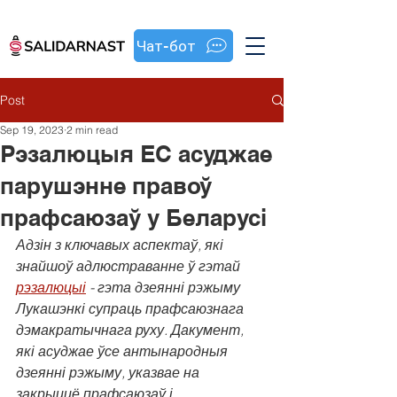
Чат-бот
Post
Sep 19, 2023
2 min read
Рэзалюцыя ЕС асуджае
парушэнне правоў
прафсаюзаў у Беларусі
Адзін з ключавых аспектаў, які 
знайшоў адлюстраванне ў гэтай 
рэзалюцыі
 - гэта дзеянні рэжыму 
Лукашэнкі супраць прафсаюзнага 
дэмакратычнага руху. Дакумент, 
які асуджае ўсе антынародныя 
дзеянні рэжыму, указвае на 
закрыццё прафсаюзаў і 