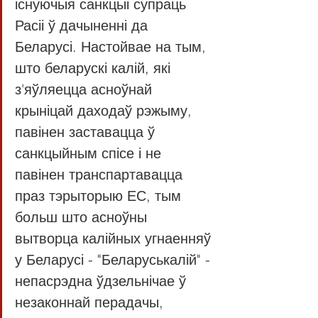
існуючыя санкцыі супраць 
Расіі ў дачыненні да 
Беларусі. Настойвае на тым, 
што беларускі калій, які 
з'яўляецца асноўнай 
крыніцай даходаў рэжыму, 
павінен заставацца ў 
санкцыйным спісе і не 
павінен транспартавацца 
праз тэрыторыю ЕС, тым 
больш што асноўны 
вытворца калійных угнаенняў 
у Беларусі - "Беларуськалій" - 
непасрэдна ўдзельнічае ў 
незаконнай перадачы, 