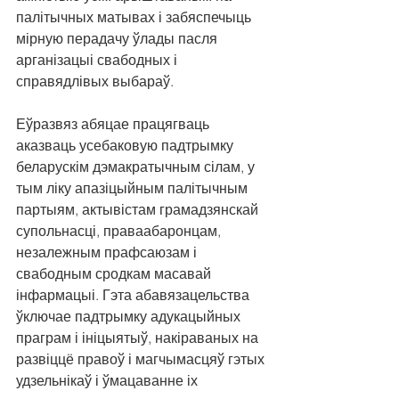
палітычных матывах і забяспечыць 
мірную перадачу ўлады пасля 
арганізацыі свабодных і 
справядлівых выбараў.
Еўразвяз абяцае працягваць 
аказваць усебаковую падтрымку 
беларускім дэмакратычным сілам, у 
тым ліку апазіцыйным палітычным 
партыям, актывістам грамадзянскай 
супольнасці, праваабаронцам, 
незалежным прафсаюзам і 
свабодным сродкам масавай 
інфармацыі. Гэта абавязацельства 
ўключае падтрымку адукацыйных 
праграм і ініцыятыў, накіраваных на 
развіццё правоў і магчымасцяў гэтых 
удзельнікаў і ўмацаванне іх 