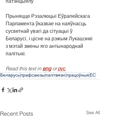
патэнцыялу.
Прыняцце Рэзалюцыі Еўрапейскага 
Парламента ўказвае на наяўнасць 
сусветнай увагі да сітуацыі ў 
Беларусі, і цісне на рэжым Лукашэнкі 
з мэтай змены яго антынароднай 
палітыкі.
Read this text in 
eng
 or 
рус
Беларусь
прафсаюзы
палiтвязнi
працоўныя
ЕС
See All
Recent Posts