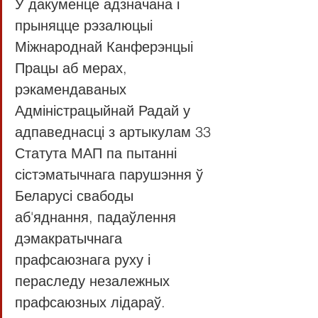
У дакуменце адзначана і 
прыняцце рэзалюцыі 
Міжнароднай Канферэнцыі 
Працы аб мерах, 
рэкамендаваных 
Адміністрацыйнай Радай у 
адпаведнасці з артыкулам 33 
Статута МАП па пытанні 
сістэматычнага парушэння ў 
Беларусі свабоды 
аб'яднання, падаўлення 
дэмакратычнага 
прафсаюзнага руху і 
пераследу незалежных 
прафсаюзных лідараў. 