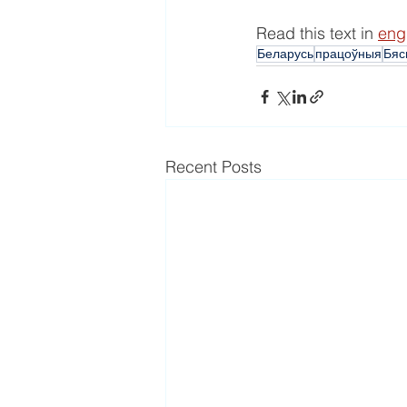
Read this text in 
eng
Беларусь
працоўныя
Бяс
Recent Posts