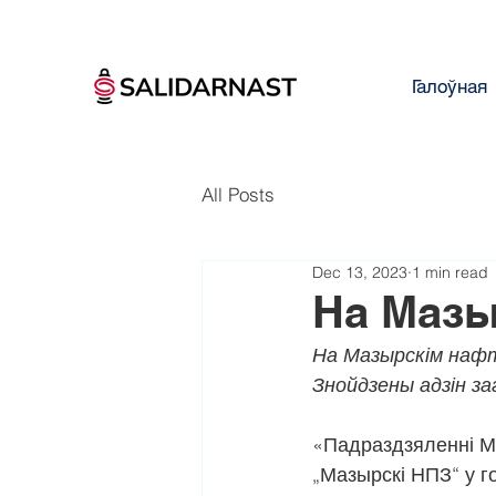
Галоўная
All Posts
Dec 13, 2023
1 min read
На Мазы
На Мазырскім нафт
Знойдзены адзін за
«Падраздзяленні МН
„Мазырскі НПЗ“ у 