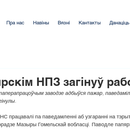
Пра нас
Навіны
Вязнi
Кантакты
Данацiць
рскім НПЗ загінуў раб
аперапрацоўчым заводзе адбыўся пажар, паведамілі
гінулы.
С працавалі па паведамленні аб узгаранні на тэры
горадзе Мазыры Гомельскай вобласці. Паводле папяр