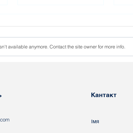
n't available anymore. Contact the site owner for more info.
Ва Ўрада ёсць планы па
У Бе
прымусу беларусаў у
пер
работы абароннага
пра
характару
ь
Кантакт
.com
Імя