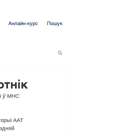
Анлайн-курс
Пошук
отнік
 ў МНС. 
торыі ААТ 
эдняй 