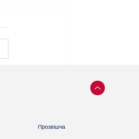
ларусі працягваецца
аслед былых
фсаюзных актывістаў
Прозвішча