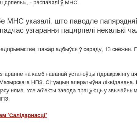
ацярпелы», - распавялі ў МНС.
бе МНС указалі, што паводле папярэдня
падчас узгарання пацярпелі некалькі ча
радпрыемстве, пажар адбыўся ў сераду, 13 снежня. Г
гаранне на камбінаванай устаноўцы гідракрэкінгу ця
Мазырскага НПЗ. Сітуацыя аператыўна ліквідавана.
цэсу няма. Усе аб'екты завода працуюць у звычайным
НПЗ.
м "Салідарнасці"