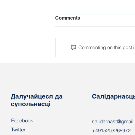
Comments
Commenting on this post is
Пажар на «Віцебскдрэве».
Адзін работнік у цяжкім
стане.
Далучайцеся да
Салідарнасц
супольнасці
Facebook
salidarnast@gmail
Twitter
+4915203268972