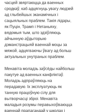
часцей звяртаюцца да ваенных 
сродкаў, каб адцягнуць увагу людзей 
ад глыбейшых эканамічных і 
сацыяльных праблем. Такія лідары, 
як Пуцін, Трамп і Нетаньяху, 
вядомыя тым, што здзіўляюць 
айчынную аўдыторыю 
дэманстрацыяй ваеннай моцы за 
мяжой, адцягваючы ўвагу ад больш 
актуальных унутраных праблем.
Менавіта моладзь заўсёды найбольш 
пакутуе ад ваенных канфліктаў. 
Моладзь адпраўляюць на 
перадавую. Іх эксплуатуюць як 
танную працоўную сілу для 
вытворчасці зброі. Менавіта 
маладыя розумы перавыхоўваюцца 
ваеннай прапагандай у школах і 