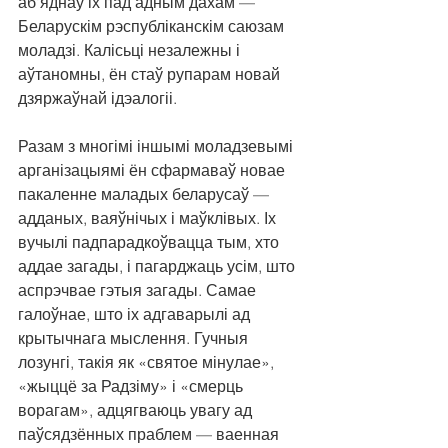
аб'яднаў іх пад адным дахам — 
Беларускім рэспубліканскім саюзам 
моладзі. Калісьці незалежны і 
аўтаномны, ён стаў рупарам новай 
дзяржаўнай ідэалогіі.
Разам з многімі іншымі моладзевымі 
арганізацыямі ён сфармаваў новае 
пакаленне маладых беларусаў — 
адданых, ваяўнічых і маўклівых. Іх 
вучылі падпарадкоўвацца тым, хто 
аддае загады, і пагарджаць усім, што 
аспрэчвае гэтыя загады. Самае 
галоўнае, што іх адгаварылі ад 
крытычнага мыслення. Гучныя 
лозунгі, такія як «святое мінулае», 
«жыццё за Радзіму» і «смерць 
ворагам», адцягваюць увагу ад 
паўсядзённых праблем — ваенная 