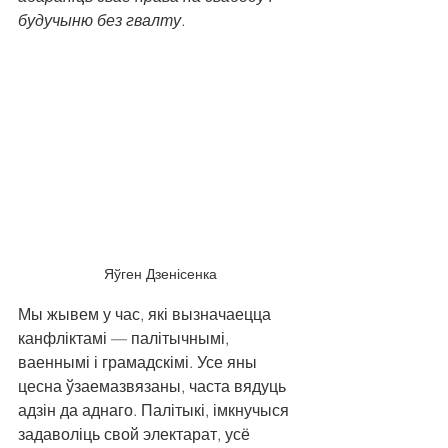
будучыню без гвалту.
Яўген Дзенісенка
Мы жывем у час, які вызначаецца 
канфліктамі — палітычнымі, 
ваеннымі і грамадскімі. Усе яны 
цесна ўзаемазвязаны, часта вядуць 
адзін да аднаго. Палітыкі, імкнучыся 
задаволіць свой электарат, усё 