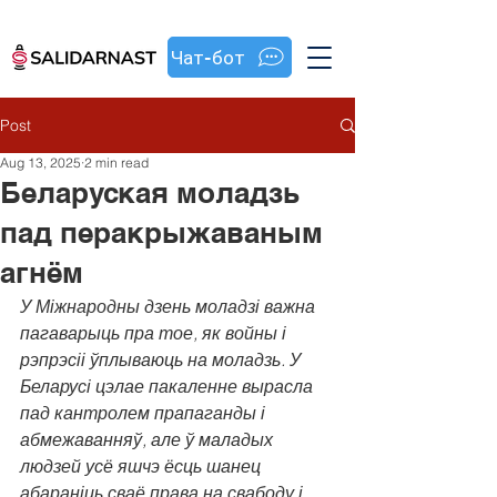
Чат-бот
Post
Aug 13, 2025
2 min read
Беларуская моладзь
пад перакрыжаваным
агнём
У Міжнародны дзень моладзі важна 
пагаварыць пра тое, як войны і 
рэпрэсіі ўплываюць на моладзь. У 
Беларусі цэлае пакаленне вырасла 
пад кантролем прапаганды і 
абмежаванняў, але ў маладых 
людзей усё яшчэ ёсць шанец 
абараніць сваё права на свабоду і 