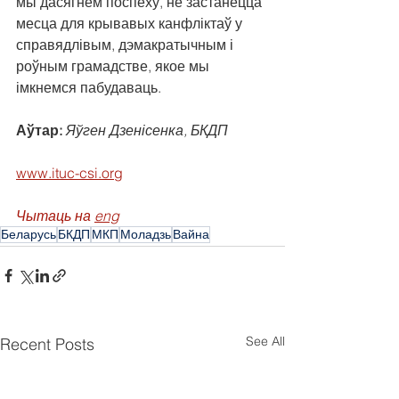
мы дасягнем поспеху, не застанецца 
месца для крывавых канфліктаў у 
справядлівым, дэмакратычным і 
роўным грамадстве, якое мы 
імкнемся пабудаваць.
Аўтар: 
Яўген Дзенісенка, БКДП
www.ituc-csi.org
Чытаць на 
eng
Беларусь
БКДП
МКП
Моладзь
Вайна
See All
Recent Posts