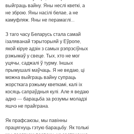
выйграць вайну. Яны неслі кветкі, а 
не зброю. Яны насілі белае, а не 
камуфляж. Яны не перамаглі...
З таго часу Беларусь стала самай 
ізаляванай тэрыторыяй у Еўропе, 
якой кіруе адзін з самых рэпрэсіўных 
рэжымаў у свеце. Тых, хто не мог 
уцячы, саджалі ў турму. Іншых 
прымушалі маўчаць. Я не ведаю, ці 
можна выйграць вайну супраць 
жорсткага рэжыму кветкамі, калі іх 
косяць сапраўдныя кулі. Але я ведаю 
адно — барацьба за розумы моладзі 
яшчэ не прайграна.
Як прафсаюзы, мы павінны 
працягнуць гэтую барацьбу. Як толькі 