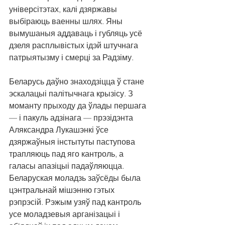
універсітэтах, калі дзяржавы 
выбіраюць ваенны шлях. Яны 
вымушаныя аддаваць і губляць усё 
дзеля расплывістых ідэй штучнага 
патрыятызму і смерці за Радзіму.
Беларусь даўно знаходзіцца ў стане 
эскалацыі палітычнага крызісу. З 
моманту прыходу да ўлады першага 
— і пакуль адзінага — прэзідэнта 
Аляксандра Лукашэнкі ўсе 
дзяржаўныя інстытуты паступова 
трапляюць пад яго кантроль, а 
галасы апазіцыі падаўляюцца. 
Беларуская моладзь заўсёды была 
цэнтральнай мішэнню гэтых 
рэпрэсій. Рэжым узяў пад кантроль 
усе моладзевыя арганізацыі і 