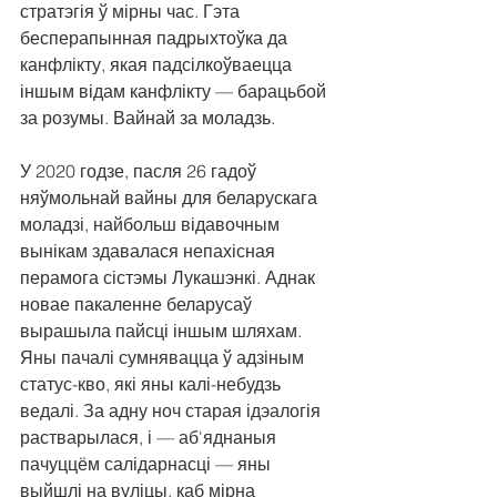
стратэгія ў мірны час. Гэта 
бесперапынная падрыхтоўка да 
канфлікту, якая падсілкоўваецца 
іншым відам канфлікту — барацьбой 
за розумы. Вайнай за моладзь.
У 2020 годзе, пасля 26 гадоў 
няўмольнай вайны для беларускага 
моладзі, найбольш відавочным 
вынікам здавалася непахісная 
перамога сістэмы Лукашэнкі. Аднак 
новае пакаленне беларусаў 
вырашыла пайсці іншым шляхам. 
Яны пачалі сумнявацца ў адзіным 
статус-кво, які яны калі-небудзь 
ведалі. За адну ноч старая ідэалогія 
растварылася, і — аб'яднаныя 
пачуццём салідарнасці — яны 
выйшлі на вуліцы, каб мірна 