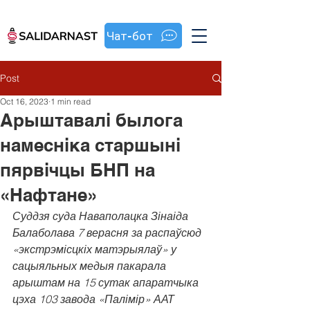
Чат-бот
Post
Oct 16, 2023
1 min read
Арыштавалі былога
намесніка старшыні
пярвічцы БНП на
«Нафтане»
Суддзя суда Наваполацка Зінаіда 
Балаболава 7 верасня за распаўсюд 
«экстрэмісцкіх матэрыялаў» у 
сацыяльных медыя пакарала 
арыштам на 15 сутак апаратчыка 
цэха 103 завода «Палімір» ААТ 