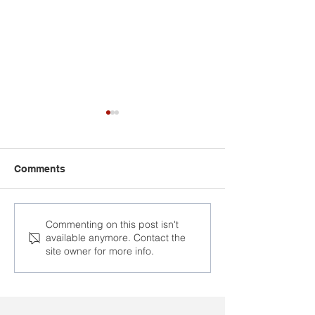
Comments
Затрыманні і
На Гродзенска
Commenting on this post isn't
available anymore. Contact the
звальненні працоўных
праходзяць м
site owner for more info.
у Лідзе
звальненні па
палітычных м