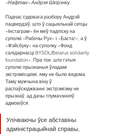
«Нафтан» Андрэя Шкірэнку.
Падчас судовага разбору Андрэй 
пацвердзіў, што ў сацыяльнай сетцы 
«Інстаграм» ён меў падпіску на 
суполкі «Рабочы Рух» і «Баста!», а ў 
«Фэйсбуку» на суполку «Фонд 
салідарнасці BYSOL/Belarus solidarity 
foundation». Пра тое, што гэтыя 
суполкі прызнаныя ўладамі 
экстрэмісцкімі, яму не было вядома. 
Таму мужчына віну ў 
распаўсюджванні экстрэмізму не 
прызнаў, ад дачы тлумачэнняў 
адмовіўся.
Улічваючы ўсе абставіны 
адміністрацыйнай справы, 