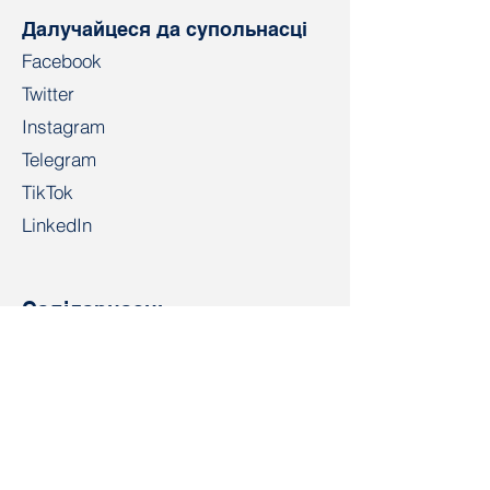
Далучайцеся да супольнасці
Facebook
Twitter
Instagram
Telegram
TikTok
LinkedIn
Салідарнасць
salidarnast@gmail.com
+4915203268972
Bahnhofspl. 22, 28195 Bremen
Кантакт