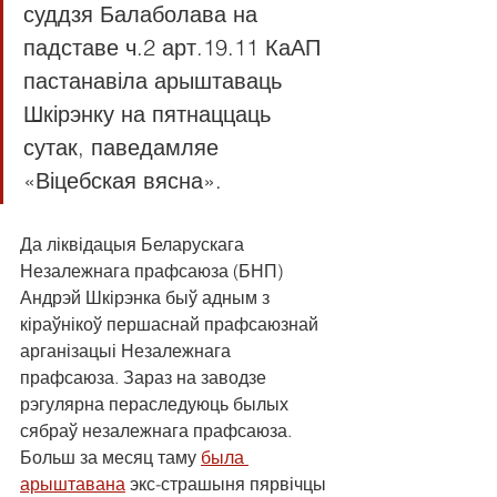
суддзя Балаболава на 
падставе ч.2 арт.19.11 КаАП 
пастанавіла арыштаваць 
Шкірэнку на пятнаццаць 
сутак, паведамляе 
«Віцебская вясна».
Да ліквідацыя Беларускага 
Незалежнага прафсаюза (БНП) 
Андрэй Шкірэнка быў адным з 
кіраўнікоў першаснай прафсаюзнай 
арганізацыі Незалежнага 
прафсаюза. Зараз на заводзе 
рэгулярна пераследуюць былых 
сябраў незалежнага прафсаюза. 
Больш за месяц таму 
была 
арыштавана
 экс-страшыня пярвічцы 