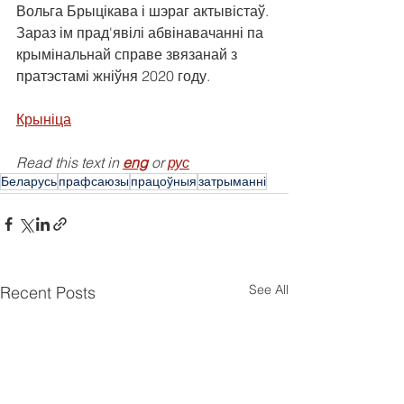
Вольга Брыцікава і шэраг актывістаў. 
Зараз ім прад'явілі абвінавачанні па 
крымінальнай справе звязанай з 
пратэстамі жніўня 2020 году.
Крыніца
Read this text in 
eng
 or 
рус
Беларусь
прафсаюзы
працоўныя
затрыманні
See All
Recent Posts