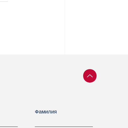
 требует освободить
аруского
итзаключенного
ксандра Капшуля
Фамилия