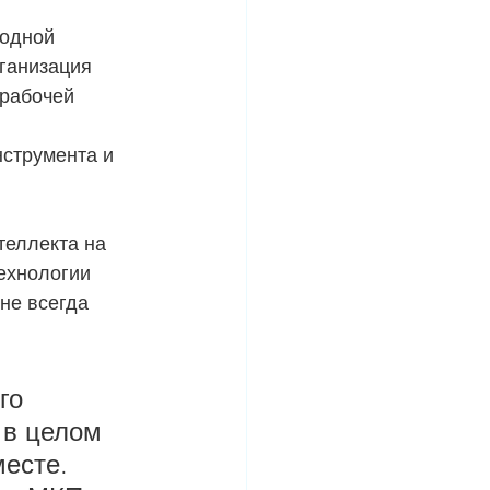
одной 
ганизация 
рабочей 
нструмента и 
теллекта на 
ехнологии 
не всегда 
го 
 в целом 
есте. 