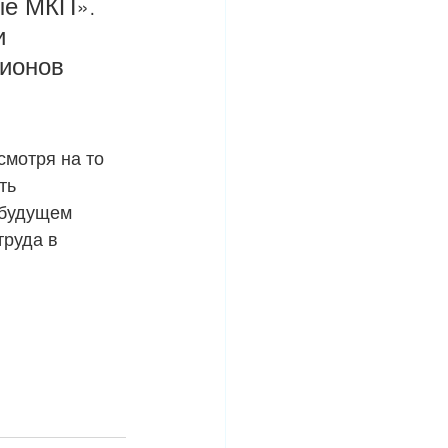
ые МКП». 
и 
ионов 
мотря на то 
ть 
 будущем 
труда в 