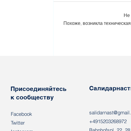
Не 
Похоже, возникла техническая
Сергей Антусевич:
"Нынче в Беларуси
работа – это не право, а
обязанность"
Салидарнаст
Присоединяйтесь
к сообществу
salidarnast@gmail
Facebook
+4915203268972
Twitter
Bahnhofspl. 22, 2