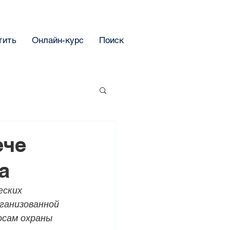
тить
Онлайн-курс
Поиск
ече
а
еских 
ганизованной 
сам охраны 