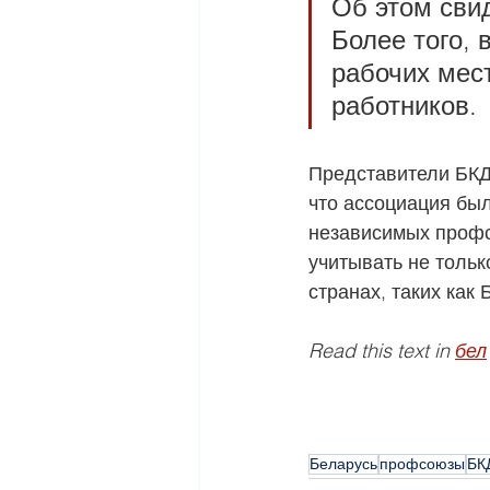
Об этом сви
Более того, 
рабочих мес
работников.
Представители БКД
что ассоциация бы
независимых профс
учитывать не тольк
странах, таких как 
Read this text in 
бел
Беларусь
профсоюзы
БК