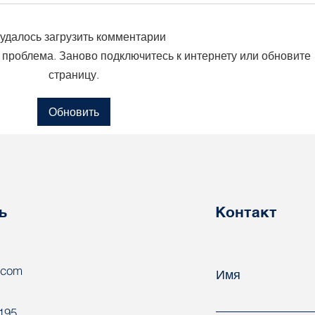
удалось загрузить комментарии
 проблема. Заново подключитесь к интернету или обновите
страницу.
Ратифицирует ли
ООН
Беларусь Конвенцию о
бел
Обновить
биологических
пол
опасностях в рабочей
Але
среде?
ь
Контакт
.com
Имя
8195