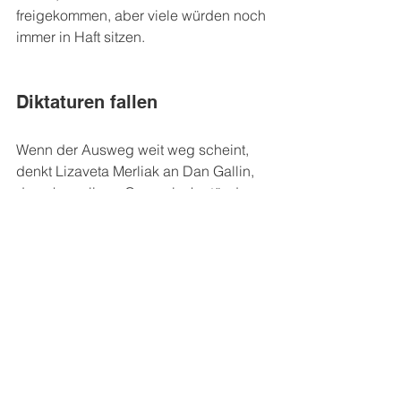
freigekommen, aber viele würden noch 
immer in Haft sitzen.
Diktaturen fallen
Wenn der Ausweg weit weg scheint, 
denkt Lizaveta Merliak an Dan Gallin, 
den ehemaligen Generalsekretär der 
Internationalen Union der 
Lebensmittel- und 
Genussmittelarbeiter, und sein Motto. 
Er sei immer überzeugt gewesen, dass 
die Geschichte der 
Arbeiter:innenbewegung zeige, dass 
alle Diktaturen irgendwann fallen – 
egal, wie schrecklich sie aussehen 
mögen. „Auch unsere Diktatur wird 