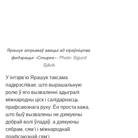
Ярашук атрымаў авацыі ад кіраўніцтва 
федэрацыі «Стырке». Photo: Sigurd 
Sjåvik
.
У інтэрв’ю Ярашук таксама 
падкрэслівае, што вырашальную 
ролю ў яго вызваленні адыгралі 
міжнародны ціск і салідарнасць 
прафсаюзнага руху. Ён проста кажа, 
што быў вызвалены не дзякуючы 
добрай волі ўладаў, а дзякуючы 
сябрам, сям’і і міжнароднай 
прафсаюзнай сям’і.