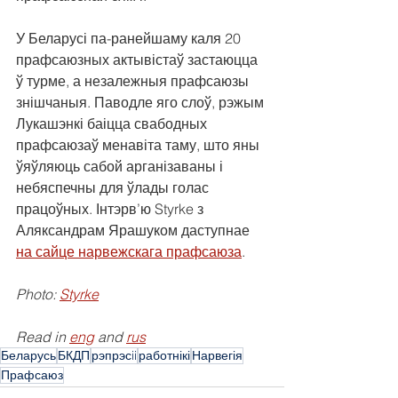
У Беларусі па-ранейшаму каля 20 
прафсаюзных актывістаў застаюцца 
ў турме, а незалежныя прафсаюзы 
знішчаныя. Паводле яго слоў, рэжым 
Лукашэнкі баіцца свабодных 
прафсаюзаў менавіта таму, што яны 
ўяўляюць сабой арганізаваны і 
небяспечны для ўлады голас 
працоўных. Інтэрв’ю Styrke з 
Аляксандрам Ярашуком даступнае 
на сайце нарвежскага прафсаюза
.
Photo: 
Styrke
Read in 
eng
 and 
rus
Беларусь
БКДП
рэпрэсii
работнікі
Нарвегія
Прафсаюз