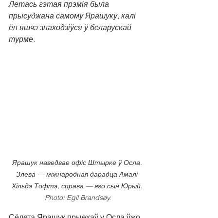
Летась гэтая прэмія была 
прысуджана самому Ярашуку, калі 
ён яшчэ знаходзіўся ў беларускай 
турме.
Ярашук наведвае офіс Штырке ў Осла. 
Злева — міжнародная дарадца Амалі 
Хільдэ Тофтэ, справа — яго сын Юрый. 
Photo: Egil Brandsøy.
Сёлета Ярашук прыехаў у Осла ўжо 