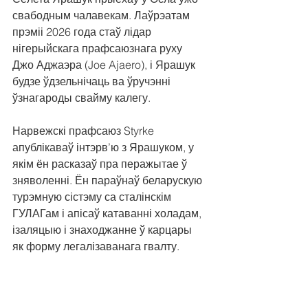
свабодным чалавекам. Лаўрэатам 
прэміі 2026 года стаў лідар 
нігерыйскага прафсаюзнага руху 
Джо Аджаэра (Joe Ajaero), і Ярашук 
будзе ўдзельнічаць ва ўручэнні 
ўзнагароды свайму калегу.
Нарвежскі прафсаюз Styrke 
апублікаваў інтэрв’ю з Ярашуком, у 
якім ён расказаў пра перажытае ў 
зняволенні. Ён параўнаў беларускую 
турэмную сістэму са сталінскім 
ГУЛАГам і апісаў катаванні холадам, 
ізаляцыю і знаходжанне ў карцары 
як форму легалізаванага гвалту.