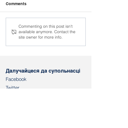
Comments
Аляксандр Ярашук
Прафсаюзная 
Commenting on this post isn't
available anymore. Contact the
удастоены
з М'янмы стал
site owner for more info.
Міжнароднай прэміі
лаўрэатам прэ
імя Артура Свенсана
Артура Свенс
Далучайцеся да супольнасці
Facebook
Twitter
Instagram
Telegram
TikTok
LinkedIn