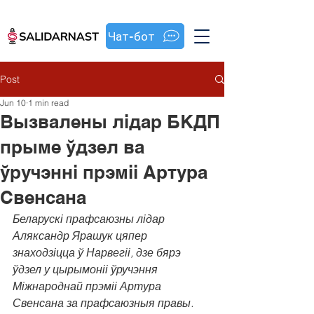
Чат-бот
Post
Jun 10
1 min read
Вызвалены лідар БКДП
прыме ўдзел ва
ўручэнні прэміі Артура
Свенсана
Беларускі прафсаюзны лідар 
Аляксандр Ярашук цяпер 
знаходзіцца ў Нарвегіі, дзе бярэ 
ўдзел у цырымоніі ўручэння 
Міжнароднай прэміі Артура 
Свенсана за прафсаюзныя правы. 