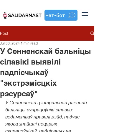
Чат-бот
Post
Jul 30, 2024
1 min read
У Сенненскай бальніцы
сілавікі выявілі
падпісчыкаў
"экстрэмісцкіх
рэсурсаў"
У Сенненскай цэнтральнай раённай 
бальніцы супрацоўнікі сілавых 
ведамстваў правялі рэйд, падчас 
якога знайшлі пецярых 
супрацоўнікаў, падпісаных на 