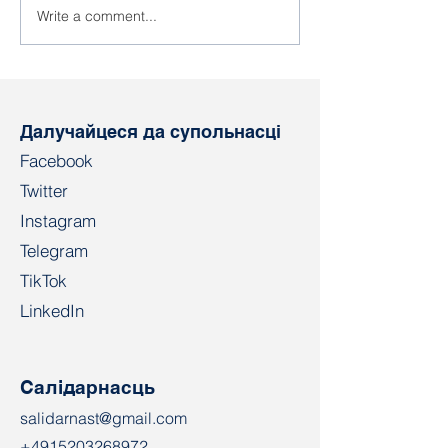
Write a comment...
Прафсаюзную
Прафлідарка 
актывістку прымусова
Брыцікава ўкл
накіравалі на
спіс "экстрэмі
псіхіятрычную
экспертызу
Далучайцеся да супольнасці
Facebook
Twitter
Instagram
Telegram
TikTok
LinkedIn
Салідарнасць
salidarnast@gmail.com
+4915203268972