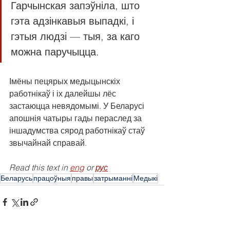
Гарчынская запэўніла, што 
гэта адзінкавыя выпадкі, і 
гэтыя людзі — тыя, за каго 
можна паручыцца.
Імёны пецярых медыцынскіх 
работнікаў і іх далейшы лёс 
застаюцца невядомымі. У Беларусі 
апошнія чатыры гады пераслед за 
іншадумства сярод работнікаў стаў 
звычайнай справай.
Read this text in 
eng
 or 
рус
Беларусь
працоўныя
правы
затрыманні
Медыкі