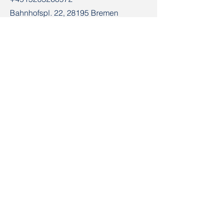
Bahnhofspl. 22, 28195 Bremen
Кантакт
Імя
Электронная пошта
Прозвішча
Тэма