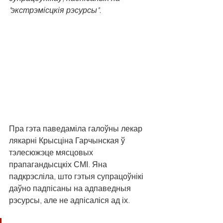
"экстрэмісцкія рэсурсы".
Пра гэта паведаміла галоўны лекар 
лякарні Крысціна Гарчынская ў 
тэлесюжэце мясцовых 
прапагандысцкіх СМІ. Яна 
падкрэсліла, што гэтыя супрацоўнікі 
даўно падпісаны на адпаведныя 
рэсурсы, але не адпісаліся ад іх. 