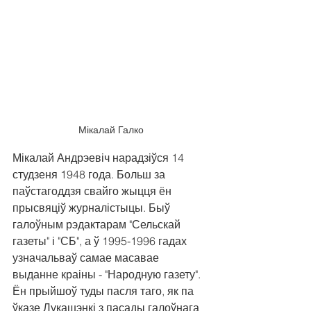
Мікалай Галко
Мікалай Андрэевіч нарадзіўся 14 
студзеня 1948 года. Больш за 
паўстагоддзя свайго жыцця ён 
прысвяціў журналістыцы. Быў 
галоўным рэдактарам "Сельскай 
газеты" і "СБ", а ў 1995-1996 гадах 
узначальваў самае масавае 
выданне краіны - "Народную газету". 
Ён прыйшоў туды пасля таго, як па 
ўказе Лукашэнкі з пасады галоўнага 