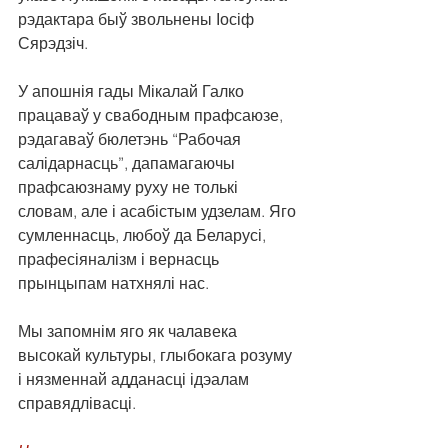
рэдактара быў звольнены Іосіф 
Сярэдзіч.
У апошнія гады Мікалай Галко 
працаваў у свабодным прафсаюзе, 
рэдагаваў бюлетэнь “Рабочая 
салідарнасць”, дапамагаючы 
прафсаюзнаму руху не толькі 
словам, але і асабістым удзелам. Яго 
сумленнасць, любоў да Беларусі, 
прафесіяналізм і вернасць 
прынцыпам натхнялі нас.
Мы запомнім яго як чалавека 
высокай культуры, глыбокага розуму 
і нязменнай адданасці ідэалам 
справядлівасці.