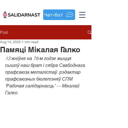
Чат-бот
Post
Aug 14, 2025
1 min read
Памяці Мікалая Галко
13 жніўня на 78-м годзе жыцця 
сышоў наш брат і сябра Свабоднага 
прафсаюза металістаў, рэдактар 
прафсаюзных бюлетэняў СПМ 
"Рабочая салідарнасць" — Мікалай 
Галко.