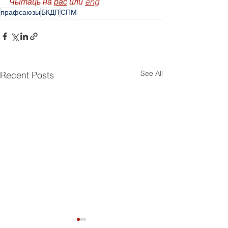
Чытаць на 
рас
 или 
eng
прафсаюзы
БКДП
СПМ
See All
Recent Posts