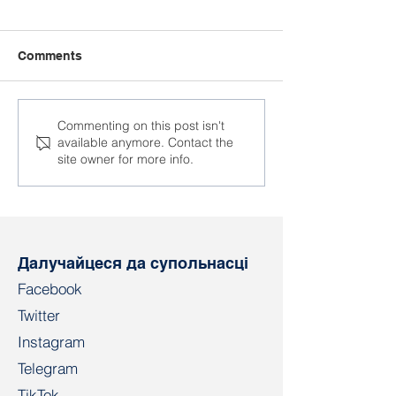
Comments
Ён верыў у нас, калі
Навошта ФПБ
Commenting on this post isn't
available anymore. Contact the
іншыя маўчалі
прызнанне на
site owner for more info.
міжнароднай 
Далучайцеся да супольнасці
Facebook
Twitter
Instagram
Telegram
TikTok