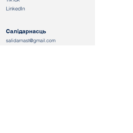
LinkedIn
Салідарнасць
salidarnast@gmail.com
+4915203268972
Bahnhofspl. 22, 28195 Bremen
Кантакт
Імя
Электронная пошта