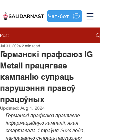
Чат-бот
Post
Jul 31, 2024
2 min read
Германскі прафсаюз IG
Metall працягвае
кампанію супраць
парушэння правоў
працоўных
Updated:
Aug 1, 2024
Германскі прафсаюз працягвае 
інфармацыйную кампаніі, якая 
стартавала 1 траўня 2024 года, 
накіраваную супраць парушэння 