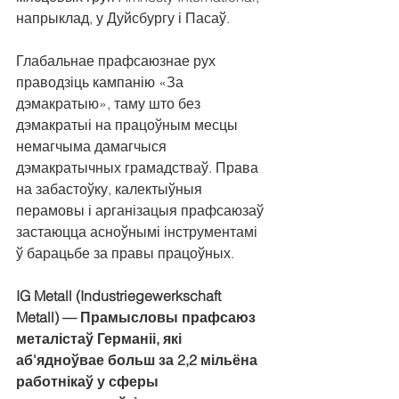
напрыклад, у Дуйсбургу і Пасаў.
Глабальнае прафсаюзнае рух 
праводзіць кампанію «За 
дэмакратыю», таму што без 
дэмакратыі на працоўным месцы 
немагчыма дамагчыся 
дэмакратычных грамадстваў. Права 
на забастоўку, калектыўныя 
перамовы і арганізацыя прафсаюзаў 
застаюцца асноўнымі інструментамі 
ў барацьбе за правы працоўных.
IG Metall (Industriegewerkschaft 
Metall) — Прамысловы прафсаюз 
металістаў Германіі, які 
аб'ядноўвае больш за 2,2 мільёна 
работнікаў у сферы 