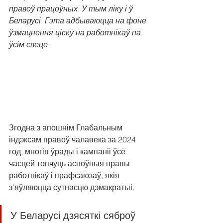
правоў працоўных. У тым ліку і ў 
Беларусі. Гэта адбываюцца на фоне 
ўзмацнення ціску на работнікаў па 
ўсім свеце.
Згодна з апошнім Глабальным 
індэксам правоў чалавека за 2024 
год, многія ўрады і кампаніі ўсё 
часцей топчуць асноўныя правы 
работнікаў і прафсаюзаў, якія 
з'яўляюцца сутнасцю дэмакратыі.
У Беларусі дзясяткі сяброў 