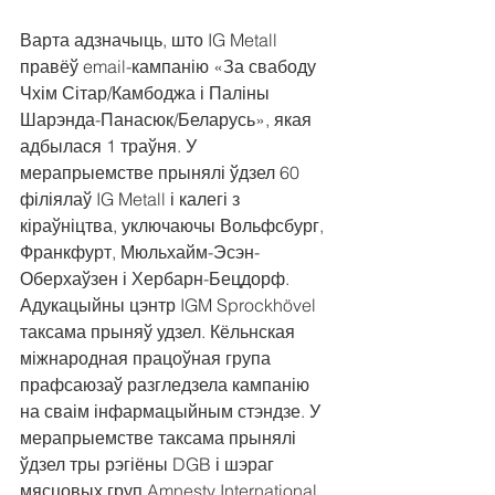
Варта адзначыць, што IG Metall 
правёў email-кампанію «За свабоду 
Чхім Сітар/Камбоджа і Паліны 
Шарэнда-Панасюк/Беларусь», якая 
адбылася 1 траўня. У 
мерапрыемстве прынялі ўдзел 60 
філіялаў IG Metall і калегі з 
кіраўніцтва, уключаючы Вольфсбург, 
Франкфурт, Мюльхайм-Эсэн-
Оберхаўзен і Хербарн-Бецдорф. 
Адукацыйны цэнтр IGM Sprockhövel 
таксама прыняў удзел. Кёльнская 
міжнародная працоўная група 
прафсаюзаў разгледзела кампанію 
на сваім інфармацыйным стэндзе. У 
мерапрыемстве таксама прынялі 
ўдзел тры рэгіёны DGB і шэраг 
мясцовых груп Amnesty International, 