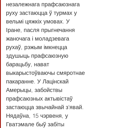
незалежнага прафсаюзнага 
руху застаюцца ў турмах у 
вельмі цяжкіх умовах. У 
Іране, пасля прыгнечання 
жаночага і моладзевага 
рухаў, рэжым імкнецца 
здушыць прафсаюзную 
барацьбу, нават 
выкарыстоўваючы смяротнае 
пакаранне. У Лацінскай 
Амерыцы, забойствы 
прафсаюзных актывістаў 
застаюцца звычайнай з'явай. 
Нядаўна, 15 чэрвеня, у 
Гватэмале быў забіты 