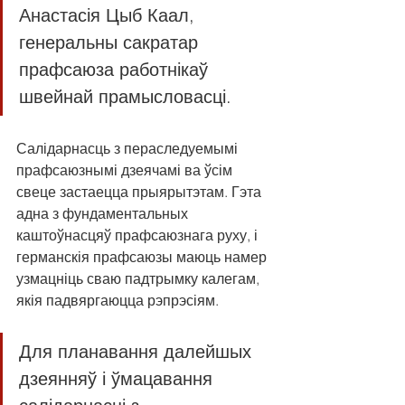
Анастасія Цыб Каал, 
генеральны сакратар 
прафсаюза работнікаў 
швейнай прамысловасці.
Салідарнасць з пераследуемымі 
прафсаюзнымі дзеячамі ва ўсім 
свеце застаецца прыярытэтам. Гэта 
адна з фундаментальных 
каштоўнасцяў прафсаюзнага руху, і 
германскія прафсаюзы маюць намер 
узмацніць сваю падтрымку калегам, 
якія падвяргаюцца рэпрэсіям.
Для планавання далейшых 
дзеянняў і ўмацавання 