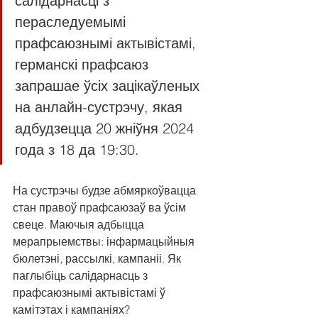
салідарнасці з 
пераследуемымі 
прафсаюзнымі актывістамі, 
германскі прафсаюз 
запрашае ўсіх зацікаўленых 
на анлайн-сустрэчу, якая 
адбудзецца 20 жніўня 2024 
года з 18 да 19:30.
На сустрэчы будзе абмяркоўвацца 
стан правоў прафсаюзаў ва ўсім 
свеце. Маючыя адбыцца 
мерапрыемствы: інфармацыйныя 
бюлетэні, рассылкі, кампаніі. Як 
паглыбіць салідарнасць з 
прафсаюзнымі актывістамі ў 
камітэтах і кампаніях?