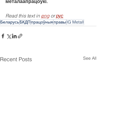
металаапрацоўкі.
Read this text in 
eng
 or 
рус
Беларусь
БКДП
працоўныя
правы
IG Metall
See All
Recent Posts