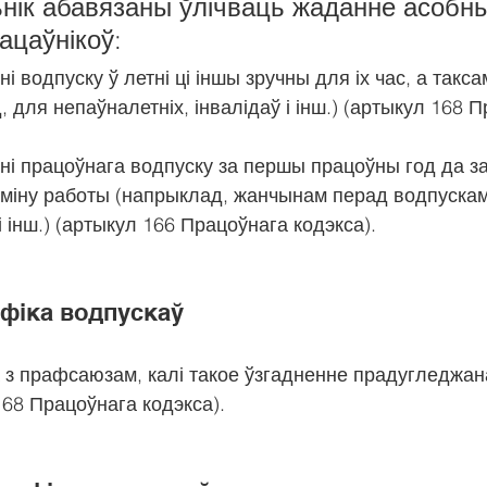
ьнік абавязаны ўлічваць жаданне асобны
ацаўнікоў:
 водпуску ў летні ці іншы зручны для іх час, а такса
 для непаўналетніх, інвалідаў і інш.) (артыкул 168 П
і працоўнага водпуску за першы працоўны год да з
рміну работы (напрыклад, жанчынам перад водпускам
і інш.) (артыкул 166 Працоўнага кодэкса).
афіка водпускаў
 з прафсаюзам, калі такое ўзгадненне прадугледжан
68 Працоўнага кодэкса).