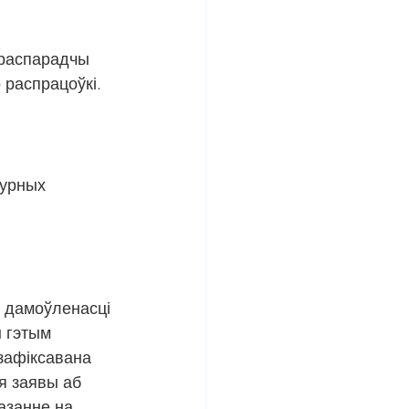
 распарадчы 
 распрацоўкі.
турных 
 дамоўленасці 
 гэтым 
зафіксавана 
я заявы аб 
азанне на 