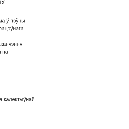
х 
ма ў пэўны 
рацоўнага 
аканчэння 
 па 
а калектыўнай 