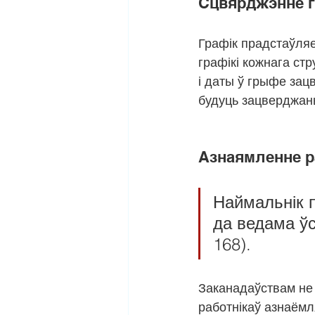
Сцвярджэнне г
Графік прадстаўляе
графікі кожнага ст
і даты ў грыфе зацв
будуць зацверджан
Азнаямленне р
Наймальнік п
да ведама ўс
168).
Заканадаўствам не 
работнікаў азнаёмл