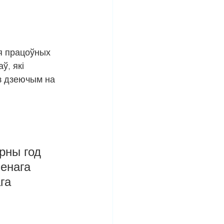
я працоўных 
, які 
з дзеючым на 
рны год 
енага 
га 