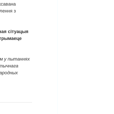
ксавана 
лення з 
ная сітуацыя 
атрымаеце 
ам у пытаннях 
атычнага 
ародных 