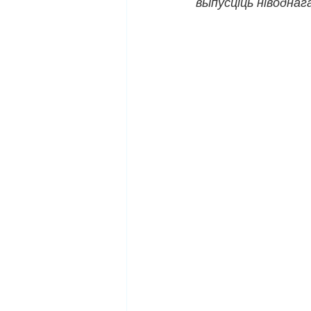
выпусціць ніводнаг