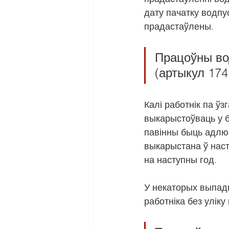
дату пачатку водпус
прадастаўлены.
Працоўны во
(артыкул 174
Калі работнік па ўз
выкарыстоўваць у б
павінны быць адлюс
выкарыстана ў наст
на наступны год.
У некаторых выпадк
работніка без улік