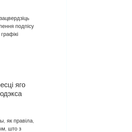
зацвердзіць 
лення подпісу 
графікі 
сці яго 
одэкса 
, як правіла, 
м, што з 