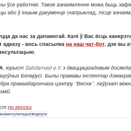
ы ўсе работнікі. Такое азнаямленне можа быць зафі
цы або ў іншым дакуменце (напрыклад, лісце азнаям
ца да нас за дапамогай. Калі ў Вас ёсць канкрэт
т адказу - вось спасылка 
на наш чат-бот
, дзе вы 
ансультацыю.
А
,
 юрыст Salidarnast e.V. з дваццацігадовым досвед
ацоўных Беларусі. Былы прававы інспектар дэмакр
бра праваабарончага цэнтру “Вясна”, лаўрэат міжн
эмій.
ст 
по-русски
вы
кансультацыя
водпуск