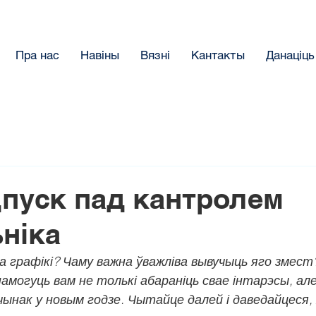
Пра нас
Навіны
Вязнi
Кантакты
Данацiць
пуск пад кантролем
ніка
ца графікі? Чаму важна ўважліва вывучыць яго змест
могуць вам не толькі абараніць свае інтарэсы, але 
ынак у новым годзе. Чытайце далей і даведайцеся, 