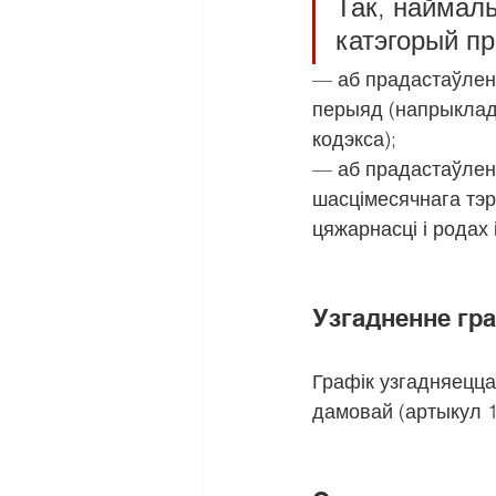
Так, наймал
катэгорый пр
— аб прадастаўленні
перыяд (напрыклад,
кодэкса);
— аб прадастаўленн
шасцімесячнага тэ
цяжарнасці і родах 
Узгадненне гр
Графік узгадняецца
дамовай (артыкул 1