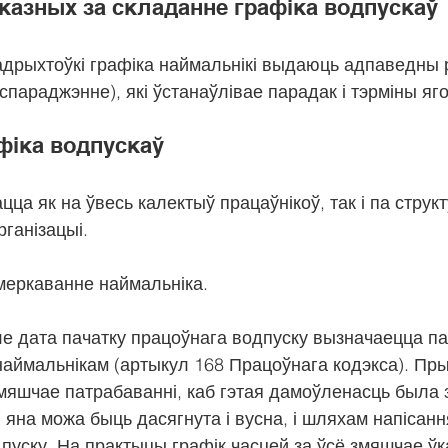
казных за складанне графіка водпускаў
адрыхтоўкі графіка наймальнікі выдаюць адпаведны
спараджэнне), які ўстанаўлівае парадак і тэрміны яго
фіка водпускаў
ца як на ўвесь калектыў працаўнікоў, так і па струк
ганізацыі.
 меркаванне наймальніка.
е дата пачатку працоўнага водпуску вызначаецца па
 наймальнікам (артыкул 168 Працоўнага кодэкса). Пры
мяшчае патрабаванні, каб гэтая дамоўленасць была 
, яна можа быць дасягнута і вусна, і шляхам напісанн
пуску. На практыцы графік часцей за ўсё змяшчае ўк