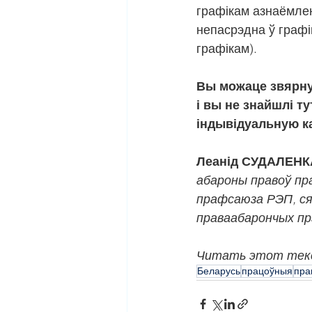
графікам азнаёмлен
непасрэдна ў графі
графікам).
Вы можаце звярнуц
і вы не знайшлі ту
індывідуальную к
Леанід СУДАЛЕНК
абароны правоў пр
прафсаюза РЭП, ся
праваабарончых пр
Читать этот тек
Беларусь
працоўныя
пра