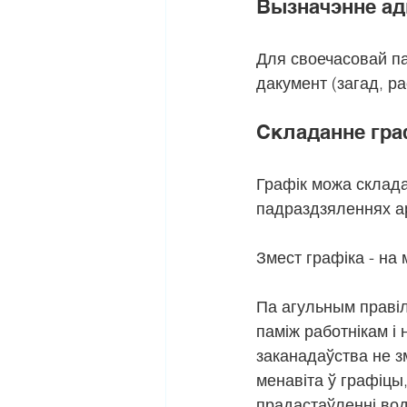
Вызначэнне ад
Для своечасовай п
дакумент (загад, ра
Складанне гра
Графік можа складац
падраздзяленнях ар
Змест графіка - на
Па агульным правіл
паміж работнікам і
заканадаўства не з
менавіта ў графіцы
прадастаўленні вод