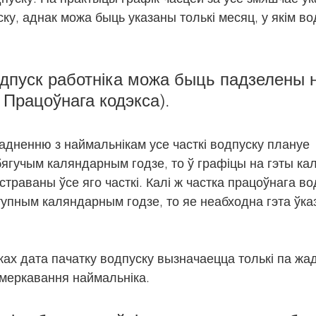
ку, аднак можа быць указаны толькі месяц, у якім во
дпуск работніка можа быць падзелены на
 Працоўнага кодэкса).
гадненню з наймальнікам усе часткі водпуску плануе 
ягучым каляндарным годзе, то ў графіцы на гэты ка
траваны ўсе яго часткі. Калі ж частка працоўнага во
упным каляндарным годзе, то яе неабходна гэта ўказ
ах дата пачатку водпуску вызначаецца толькі па жад
у меркавання наймальніка.