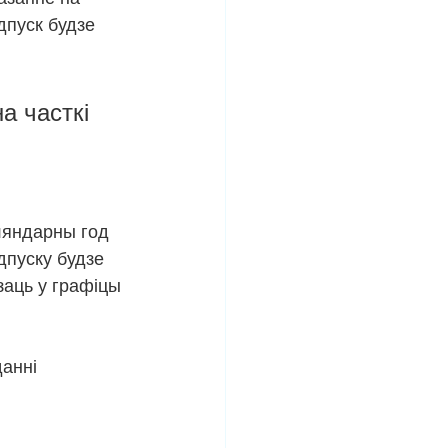
дпуск будзе 
 часткі 
ляндарны год 
дпуску будзе 
аць у графіцы 
анні 