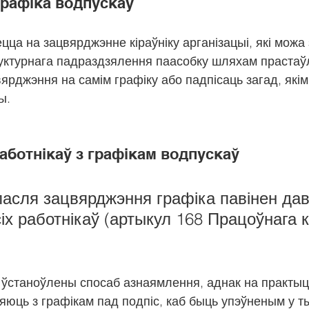
рафіка водпускаў
цца на зацвярджэнне кіраўніку арганізацыі, які можа 
руктурнага падраздзялення паасобку шляхам прастаў
ярджэння на самім графіку або падпісаць загад, якім 
ы.
аботнікаў з графікам водпускаў
асля зацвярджэння графіка павінен даве
іх работнікаў (артыкул 168 Працоўнага к
ўстаноўлены спосаб азнаямлення, аднак на практыцы
яюць з графікам пад подпіс, каб быць упэўненым у ты