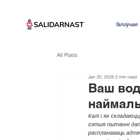
Галоўная
All Posts
Jan 20, 2025
2 min read
Ваш вод
наймаль
Калі і як складаюц
гэтыя пытанні дапа
распланаваць адпач