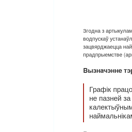
Згодна з артыкула
водпускаў устанаўл
зацвярджаецца най
прадпрыемстве (ар
Вызначэнне тэ
Графік прац
не пазней за
калектыўным
наймальніка