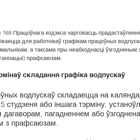
м 168 Працоўнага кодэкса чарговасць прадастаўленн
іваецца для работнікаў графікам працоўных водпускаў
мальнікам, а таксама пры неабходнасці ўзгодненым 
ганізацыі) прафсаюзам.
рмінаў складання графіка водпускаў
оўных водпускаў складаецца на калянда
 5 студзеня або іншага тэрміну, устаноўл
 дагаворам, пагадненнем або ўзгоднена
м з прафсаюзам.