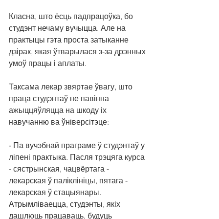
Класна, што ёсць падпрацоўка, бо 
студэнт нечаму вучыцца. Але на 
практыцы гэта проста затыканне 
дзірак, якая ўтварылася з-за дрэнных 
умоў працы і аплаты.
Таксама лекар звяртае ўвагу, што 
праца студэнтаў не павінна 
ажыццяўляцца на шкоду іх 
навучанню ва ўніверсітэце:
- Па вучэбнай праграме ў студэнтаў у 
ліпені практыка. Пасля трэцяга курса 
- сястрынская, чацвёртага - 
лекарская ў паліклініцы, пятага - 
лекарская ў стацыянары. 
Атрымліваецца, студэнты, якіх 
дашлюць працаваць, будуць 