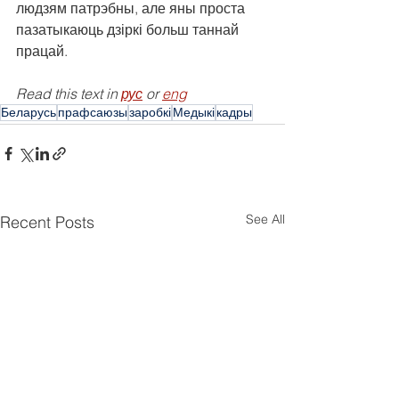
людзям патрэбны, але яны проста 
пазатыкаюць дзіркі больш таннай 
працай.
Read this text in 
рус
 or 
eng
Беларусь
прафсаюзы
заробкі
Медыкі
кадры
See All
Recent Posts