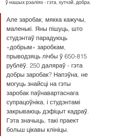
ў нашых рэаліях - гэта, хутчэй, добра.
Але заробак, мякка кажучы, 
маленькі. Яны пішуць, што 
студэнтаў парадуюць 
«добрым» заробкам, 
прыводзяць лічбы ў 650-815 
рублёў. 250 даляраў - гэта 
добры заробак? Напэўна, не 
могуць знайсці на гэты 
заробак паўнавартаснага 
супрацоўніка, і студэнтамі 
закрываюць дэфіцыт кадраў. 
Гэта значыць, такі праект 
больш цікавы клініцы.