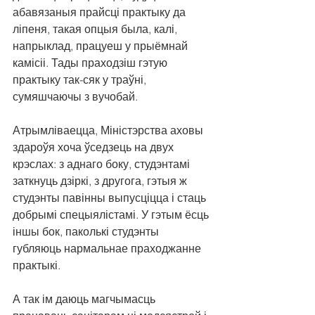
абавязаныя прайсці практыку да 
ліпеня, такая опцыя была, калі, 
напрыклад, працуеш у прыёмнай 
камісіі. Тады праходзіш гэтую 
практыку так-сяк у траўні, 
сумяшчаючы з вучобай.
Атрымліваецца, Міністэрства аховы 
здароўя хоча ўседзець на двух 
крэслах: з аднаго боку, студэнтамі 
заткнуць дзіркі, з другога, гэтыя ж 
студэнты павінны выпусціцца і стаць 
добрымі спецыялістамі. У гэтым ёсць 
іншы бок, паколькі студэнты 
губляюць нармальнае праходжанне 
практыкі.
А так ім даюць магчымасць 