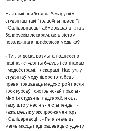
Наколькі неабходны беларускім 
студэнтам такі "працоўны праект"? 
«Салідарнасць» абмеркавала гэта з 
беларускім лекарам, актывістам 
незалежнага прафсаюза медыкаў.
- Тут, вядома, размыта паднесена 
навіна - студэнты будуць і санітарамі, 
і медсёстрамі, і лекарамі. Наогул, у 
студэнтаў медуніверсітэта ёсць 
права працаваць медсястрой пасля 
трох курсаў і сястрынскай практыкі. 
Многія студэнты падзарабляюць, 
таму што ў нас нізкія стыпендыі, - 
кажа медык у экспрэс-каментары 
«Салідарнасці». - Гэта значыць 
магчымасць падпрацаваць студэнту 