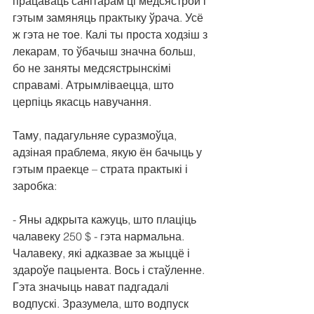
працаваць санітарам ці медсястрой і 
гэтым замяняць практыку ўрача. Усё 
ж гэта не тое. Калі ты проста ходзіш з 
лекарам, то ўбачыш значна больш, 
бо не заняты медсястрынскімі 
справамі. Атрымліваецца, што 
церпіць якасць навучання.
Таму, падагульняе суразмоўца, 
адзіная праблема, якую ён бачыць у 
гэтым праекце – страта практыкі і 
заробка:
- Яны адкрыта кажуць, што плаціць 
чалавеку 250 $ - гэта нармальна. 
Чалавеку, які адказвае за жыццё і 
здароўе пацыента. Вось і стаўленне. 
Гэта значыць нават падгадалі 
водпускі. Зразумела, што водпуск 