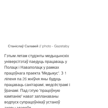
Станіслаў Салавей // photo - Gazetaby
Гэтым летам студэнты медыцынскіх 
універсітэтаў паедуць працаваць у 
Полацк і Наваполацк у рамках 
працоўнага праекта "Медыкус". З 1 
ліпеня па 26 жніўня яны будуць 
працаваць санітарамі, медсёстрамі і 
ўрачамі. Пад гэтую "працоўную 
кампанію" нават запланаваны 
водпуск супрацоўнікаў устаноў 
аховы здароўя.