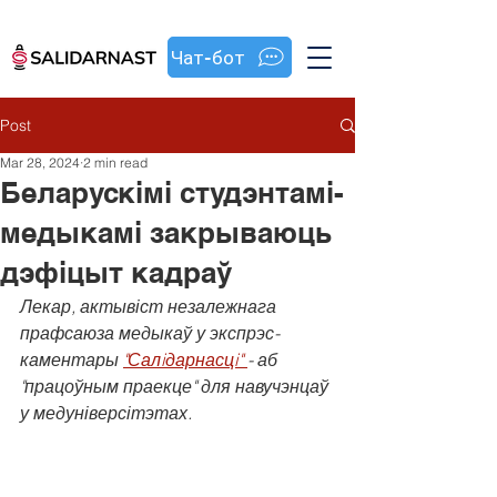
Чат-бот
Post
Mar 28, 2024
2 min read
Беларускімі студэнтамі-
медыкамі закрываюць
дэфіцыт кадраў
Лекар, актывіст незалежнага 
прафсаюза медыкаў у экспрэс-
каментары 
"Салiдарнасцi" 
- аб 
"працоўным праекце" для навучэнцаў 
у медуніверсітэтах.