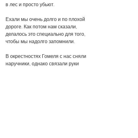
в лес и просто убьют.
Ехали мы очень долго и по плохой 
дороге. Как потом нам сказали, 
делалось это специально для того, 
чтобы мы надолго запомнили.
В окрестностях Гомеля с нас сняли 
наручники, однако связали руки 
скотчем, а потом пересадили в 
другие автобусы. Отдали паспорта и 
заработанные деньги. Но какие там 
деньги – смешно просто, 
металлические копейки в конверте. 
Видимо, чтобы поиздеваться 
напоследок.
Через пару часов мы приехали к 
украинской границе, пересекли ее и 