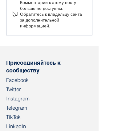
Полина Шаренда-
Профлидер Ол
Комментарии к этому посту
больше не доступны.
Панасюк в тюрьме с
Бритикова вк
Обратитесь к владельцу сайта
опасным диагнозом
список
за дополнительной
"экстремистов
информацией.
Присоединяйтесь к
сообществу
Facebook
Twitter
Instagram
Telegram
TikTok
LinkedIn