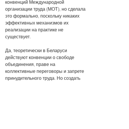
конвенций Международной 
организации труда (МОТ), но сделала 
это формально, поскольку никаких 
эффективных механизмов их 
реализации на практике не 
существует.
Да, теоретически в Беларуси 
действуют конвенции о свободе 
объединения, праве на 
коллективные переговоры и запрете 
принудительного труда. Но создать 
сегодня, например, независимые 
профсоюзы, уничтоженные в 2022 
году, невозможно – в лучшем случае 
чиновники просто будут отказывать в 
регистрации; коллективные 
переговоры во многом носят 
формальный характер, и в них 