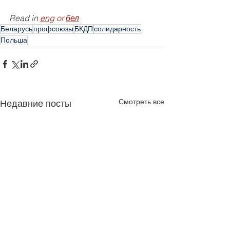
Read in
eng
 or 
бел
Беларусь
профсоюзы
БКДП
солидарность
Польша
Смотреть все
Недавние посты