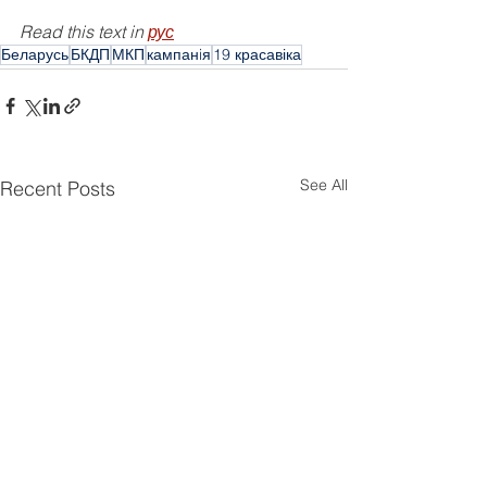
Read this text in 
рус
Беларусь
БКДП
МКП
кампанiя
19 красавіка
See All
Recent Posts