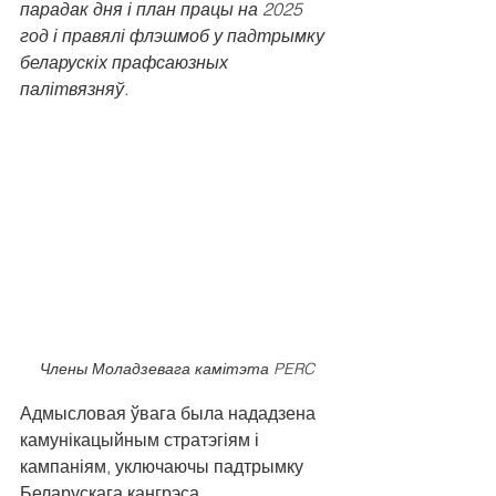
парадак дня і план працы на 2025 
год і правялі флэшмоб у падтрымку 
беларускіх прафсаюзных 
палітвязняў.
Члены Моладзевага камітэта PERC
Адмысловая ўвага была нададзена 
камунікацыйным стратэгіям і 
кампаніям, уключаючы падтрымку 
Беларускага кангрэса 