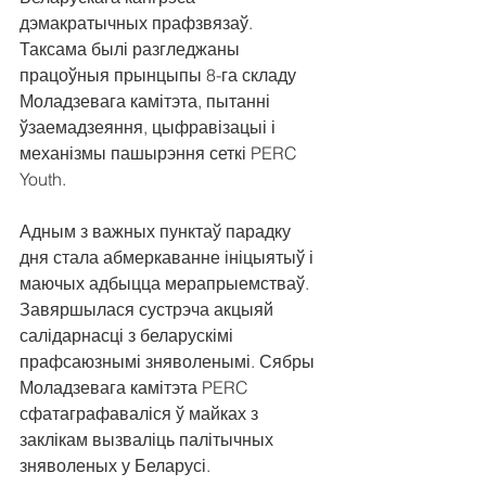
дэмакратычных прафзвязаў. 
Таксама былі разгледжаны 
працоўныя прынцыпы 8-га складу 
Моладзевага камітэта, пытанні 
ўзаемадзеяння, цыфравізацыі і 
механізмы пашырэння сеткі PERC 
Youth.
Адным з важных пунктаў парадку 
дня стала абмеркаванне ініцыятыў і 
маючых адбыцца мерапрыемстваў. 
Завяршылася сустрэча акцыяй 
салідарнасці з беларускімі 
прафсаюзнымі зняволенымі. Сябры 
Моладзевага камітэта PERC 
сфатаграфаваліся ў майках з 
заклікам вызваліць палітычных 
зняволеных у Беларусі.