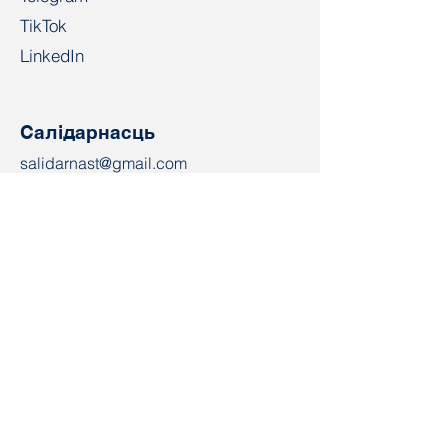
TikTok
LinkedIn
Салідарнасць
salidarnast@gmail.com
+4915203268972
Bahnhofspl. 22, 28195 Bremen
Кантакт
Імя
Электронная пошта