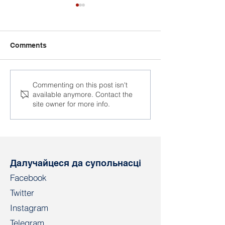
Comments
У Мінску на ААТ
Барацьба пра
Commenting on this post isn't
available anymore. Contact the
"Пеленг" працягваецца
у аўтарытарн
site owner for more info.
пераслед работнікаў
рэжымах
Далучайцеся да супольнасці
Facebook
Twitter
Instagram
Telegram