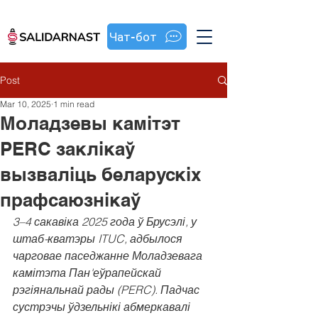
Чат-бот
Post
Mar 10, 2025
1 min read
Моладзевы камітэт
PERC заклікаў
вызваліць беларускіх
прафсаюзнікаў
3–4 сакавіка 2025 года ў Брусэлі, у 
штаб-кватэры ITUC, адбылося 
чарговае паседжанне Моладзевага 
камітэта Пан'еўрапейскай 
рэгіянальнай рады (PERC). Падчас 
сустрэчы ўдзельнікі абмеркавалі 