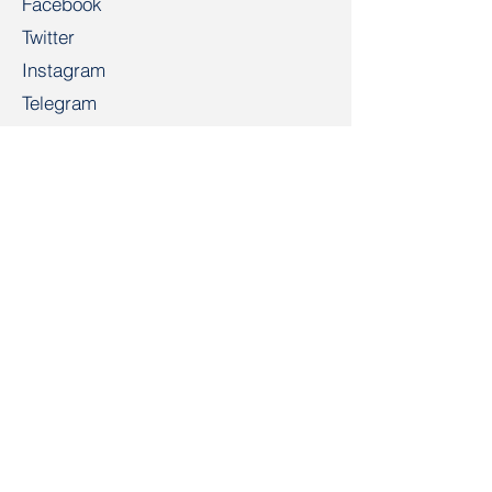
Facebook
Twitter
Instagram
Telegram
TikTok
LinkedIn
Салідарнасць
salidarnast@gmail.com
+4915203268972
Bahnhofspl. 22, 28195 Bremen
Кантакт
Імя