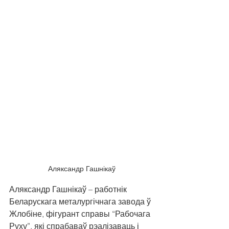
Аляксандр Гашнікаў
Аляксандр Гашнікаў – работнік 
Беларускага металургічнага завода ў 
Жлобіне, фігурант справы “Рабочага 
Руху”, які спрабаваў рэалізаваць і 