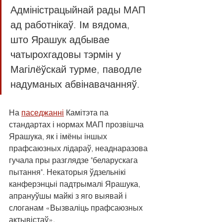
Адміністрацыйнай рады МАП 
ад работнікаў. Ім вядома, 
што Ярашук адбывае 
чатырохгадовы тэрмін у 
Магілёўскай турме, паводле 
надуманых абвінавачанняў.
На 
паседжанні
 Камітэта па 
стандартах і нормах МАП прозвішча 
Ярашука, як і імёны іншых 
прафсаюзных лідараў, неаднаразова 
гучала пры разглядзе "беларускага 
пытання". Некаторыя ўдзельнікі 
канферэнцыі падтрымалі Ярашука, 
апрануўшы майкі з яго выявай і 
слоганам «Вызваліць прафсаюзных 
актывістаў».