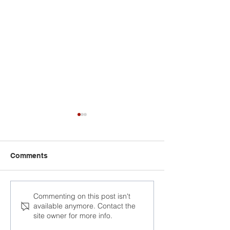
Comments
112-я Міжнародная
У Жэневе пер
Commenting on this post isn't
available anymore. Contact the
Канферэнцыя Працы
будынкам АА
site owner for more info.
разглядае парушэнні
запатрабавалі
працоўных правоў у
вызвалення