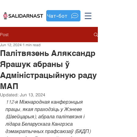
Чат-бот
Post
Jun 12, 2024
1 min read
Палітвязень Аляксандр
Ярашук абраны ў
Адміністрацыйную раду
МАП
Updated:
Jun 13, 2024
112-я Міжнародная канферэнцыя 
працы, якая праходзіць у Жэневе 
(Швейцарыя), абрала палітвязня і 
лідара Беларускага Кангрэса 
дэмакратычных прафсаюзаў (БКДП) 