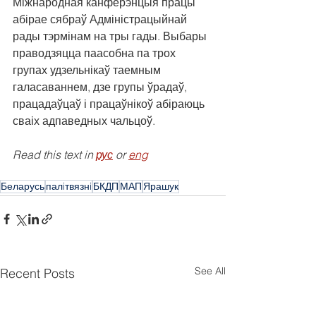
Міжнародная канферэнцыя працы 
абірае сябраў Адміністрацыйнай 
рады тэрмінам на тры гады. Выбары 
праводзяцца паасобна па трох 
групах удзельнікаў таемным 
галасаваннем, дзе групы ўрадаў, 
працадаўцаў і працаўнікоў абіраюць 
сваіх адпаведных чальцоў.
Read this text in 
рус
 or 
eng
Беларусь
палiтвязнi
БКДП
МАП
Ярашук
See All
Recent Posts