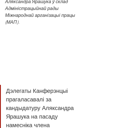
Аляксандра Ярашука ў склад 
Адміністрацыйнай рады 
Міжнароднай арганізацыі працы 
(МАП).
Дэлегаты Канферэнцыі 
прагаласавалі за 
кандыдатуру Аляксандра 
Ярашука на пасаду 
намесніка члена 