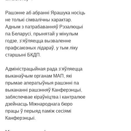
Рашэнне аб абранні Ярашука носіць 
не толькі сімвалічны характар. 
Адным з патрабаванняў Рэзалюцыі 
па Беларусі, прынятай у мінулым 
годзе, з'яўляецца вызваленне 
прафсаюзных лідараў, у тым ліку 
старшыні БКДП.
Адміністрацыйная рада з'яўляецца 
выканаўчым органам МАП, які 
прымае аператыўныя рашэнні па 
выкананні рашэнняў Канферэнцыі, 
забяспечвае кіраўніцтва і кантралюе 
дзейнасць Міжнароднага бюро 
працы ў перыяд паміж сесіямі 
Канферэнцыі.