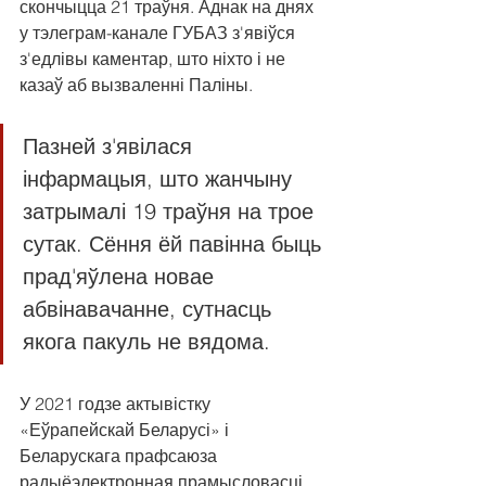
скончыцца 21 траўня. Аднак на днях 
у тэлеграм-канале ГУБАЗ з'явіўся 
з'едлівы каментар, што ніхто і не 
казаў аб вызваленні Паліны.
Пазней з'явілася 
інфармацыя, што жанчыну 
затрымалі 19 траўня на трое 
сутак. Сёння ёй павінна быць 
прад'яўлена новае 
абвінавачанне, сутнасць 
якога пакуль не вядома.
У 2021 годзе актывістку 
«Еўрапейскай Беларусі» і 
Беларускага прафсаюза 
радыёэлектронная прамысловасці 