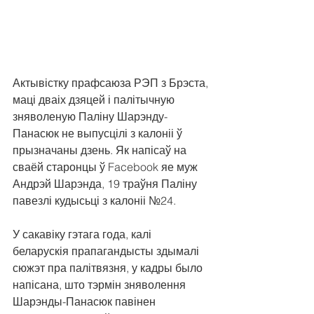
Актывістку прафсаюза РЭП з Брэста, 
маці дваіх дзяцей і палітычную 
зняволеную Паліну Шарэнду-
Панасюк не выпусцілі з калоніі ў 
прызначаны дзень. Як напісаў на 
сваёй старонцы ў Facebook яе муж 
Андрэй Шарэнда, 19 траўня Паліну 
павезлі кудысьці з калоніі №24.
У сакавіку гэтага года, калі 
беларускія прапагандысты здымалі 
сюжэт пра палітвязня, у кадры было 
напісана, што тэрмін зняволення 
Шарэнды-Панасюк павінен 