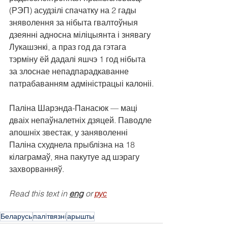
(РЭП) асудзілі спачатку на 2 гады 
зняволення за нібыта гвалтоўныя 
дзеянні адносна міліцыянта і знявагу 
Лукашэнкі, а праз год да гэтага 
тэрміну ёй дадалі яшчэ 1 год нібыта 
за злоснае непадпарадкаванне 
патрабаванням адміністрацыі калоніі.
Паліна Шарэнда-Панасюк — маці 
дваіх непаўналетніх дзяцей. Паводле 
апошніх звестак, у заняволенні 
Паліна схуднела прыблізна на 18 
кілаграмаў, яна пакутуе ад шэрагу 
захворванняў.
Read this text in 
eng
 or 
рус
Беларусь
палiтвязнi
арышты