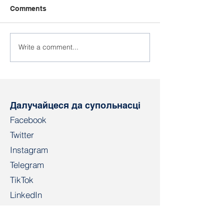
Comments
Write a comment...
Абавязковае
Лідары БКДП у
размеркаванне
ўдзел у з’ездз
выпускнікоў у
італьянскага
Беларусі: сацыяльная
нацыянальнаг
гарантыя ці
прафцэнтра UI
прымусовая праца?
Далучайцеся да супольнасці
Facebook
Twitter
Instagram
Telegram
TikTok
LinkedIn