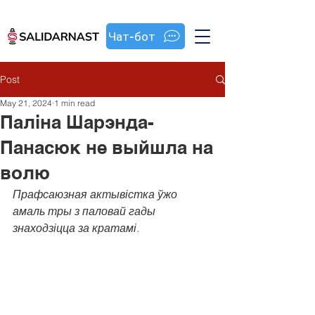
Чат-бот
Post
May 21, 2024
1 min read
Паліна Шарэнда-
Панасюк не выйшла на
волю
Прафсаюзная актывістка ўжо 
амаль тры з паловай гады 
знаходзіцца за кратамі.