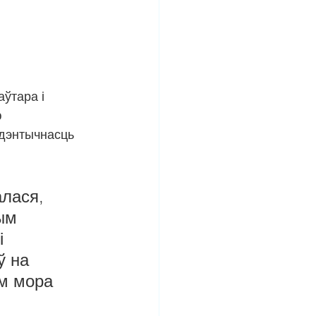
ўтара і 
 
дэнтычнасць 
лася, 
ым 
і 
ў на 
м мора 