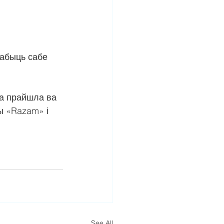
набыць сабе 
а прайшла ва 
 «Razam» і 
See All