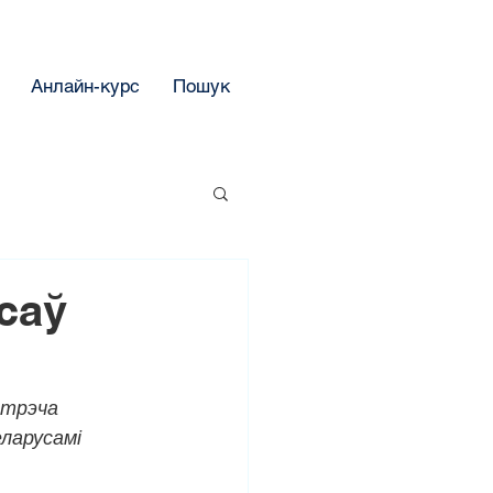
Анлайн-курс
Пошук
саў
стрэча 
еларусамі 