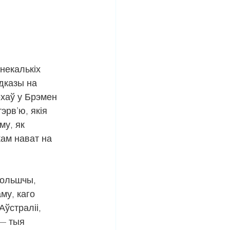
некалькіх 
дказы на 
ехаў у Брэмен 
эрв’ю, якія 
у, як 
ам нават на 
Польшчы, 
му, каго 
ўстраліі, 
 — тыя 