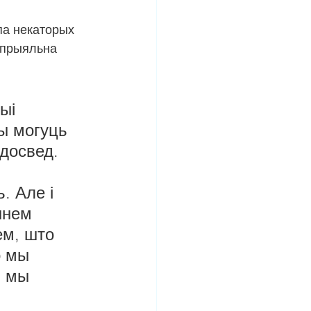
па некаторых 
спрыяльна 
ыі 
ы могуць 
досвед. 
. Але і 
ннем 
м, што 
о мы 
і мы 