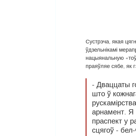
Сустрэча, якая цяг
ўдзельнікамі мерап
нацыянальную «тоў
праяўляе сябе, як г
- Дваццаты г
што ў кожнаг
рускамірства
арнамент. Я 
праспект у р
сцягоў - бел