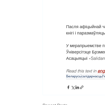
Пасля афіцыйнай ча
кнігі і паразмаўляц
У мерапрыемстве п
Ўніверсітэце Брэм
Асацыяцыі «Salidar
Read this text in 
eng
Беларусь
салiдарнасць
Г