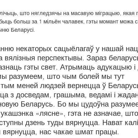
і лічыць, што нягледзячы на масавую міграцыю, якая 
быць больш за 1 мільён чалавек, гэты момант можа 
ыню Беларусі.
анню некаторых сацыёлагаў у нашай нац
 вялізныя перспектывы. Зараз беларус
знаць гэты свет. Атрымаць адукацыю і 
мы разумеем, што чым болей мы тут 
 тым меней людзей вернецца ў Беларусь
ца з досведам, грашыма, ведамі і жада
новую Беларусь. Бо мы цудоўна разумее
Лукашэнка «лясне», гэта не азначае, шт
ступны дзень туды вярнуцца. Нават кал
 вярнуцца, нас чакае шмат працы.