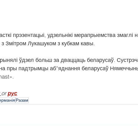
сткі прэзентацыі, удзельнікі мерапрыемства змаглі 
ь з Змітром Лукашуком з кубкам кавы.
рынялі ўдзел больш за дваццаць беларусаў. Сустрэч
ена пры падтрымцы аб“яднання беларусаў Нямеччыны
nast».
or 
рус
ерманія
Разам