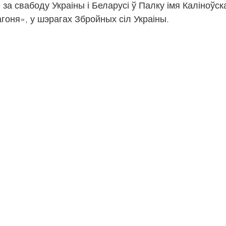
за свабоду Украіны і Беларусі ў Палку імя Каліноўск
гоня», у шэрагах Збройных сіл Украіны.