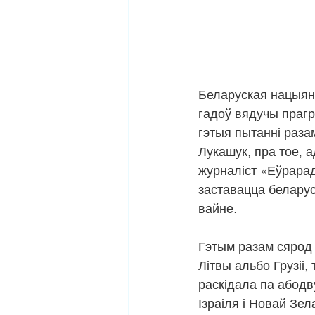
Беларуская нацыяна
гадоў вядучы прагр
гэтыя пытанні разам 
Лукашук, пра тое, а
журналіст «Еўрара
заставацца беларус
вайне.
Гэтым разам сярод 
Літвы альбо Грузіі, 
раскідала па абодв
Ізраіля і Новай Зел