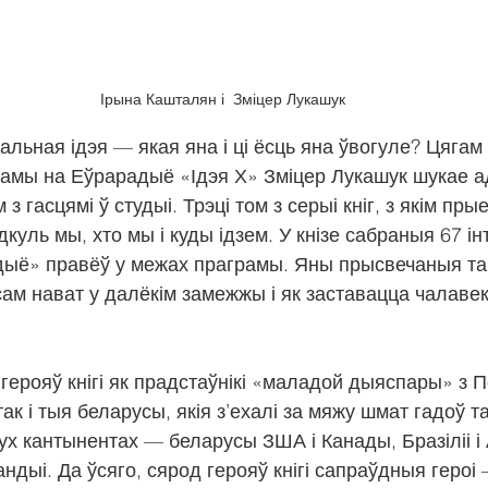
Ірына Кашталян і  Зміцер Лукашук
льная ідэя — якая яна і ці ёсць яна ўвогуле? Цягам 
амы на Еўрарадыё «Ідэя Х» Зміцер Лукашук шукае а
з гасцямі ў студыі. Трэці том з серыі кніг, з якім пры
дкуль мы, хто мы і куды ідзем. У кнізе сабраныя 67 інт
дыё» правёў у межах праграмы. Яны прысвечаныя там
ам нават у далёкім замежжы і як заставацца чалавек
герояў кнігі як прадстаўнікі «маладой дыяспары» з 
так і тыя беларусы, якія з’ехалі за мяжу шмат гадоў та
ух кантынентах — беларусы ЗША і Канады, Бразіліі і А
андыі. Да ўсяго, сярод герояў кнігі сапраўдныя героі