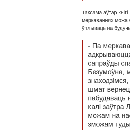
Таксама аўтар кніг
меркаваннях можа 
ўплываць на будуч
- Па меркав
адкрываюцца
сапраўды спа
Безумоўна, 
знаходзімся,
шмат вернец
пабудаваць 
калі заўтра 
можам на на
зможам туды