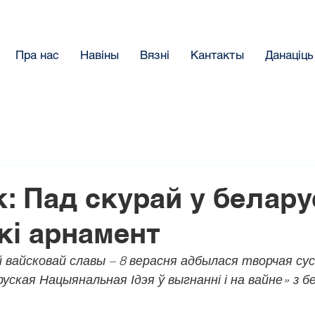
Пра нас
Навіны
Вязнi
Кантакты
Данацiць
: Пад скурай у белару
кі арнамент
 вайсковай славы – 8 верасня адбылася творчая су
руская Нацыянальная Ідэя ў выгнанні і на вайне» з б