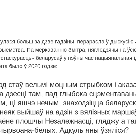
нулася больш за дзве гадзіны, перарасла ў дыскусію а
рыемства. Па меркаванню Змітра, нягледзячы на ўсю
стаскурасць» беларусаў у пэўны час нацыянальная і
эта было ў 2020 годзе:
од стаў вельмі моцным стрыбком і аказа
а дзесці там, пад глыбока сцэментаван
м, ці яшчэ нечым, знаходзіцца беларуск
неяк выйшаў на адзін з вялізных марша
аёне плошчы Незалежнасці, гляджу а та
-чырвоана-белых. Адкуль яны ўзяліся?