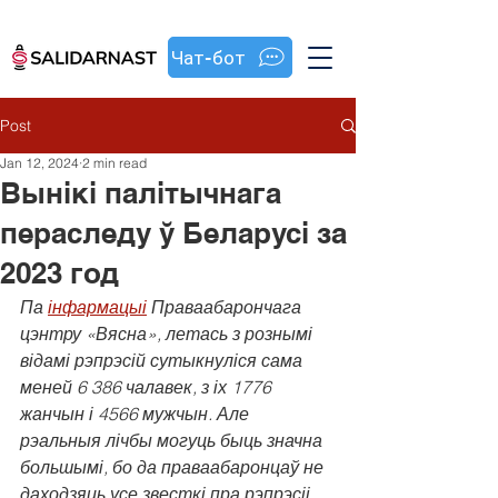
Чат-бот
Post
Jan 12, 2024
2 min read
Вынікі палітычнага
пераследу ў Беларусі за
2023 год
Па 
інфармацыі
 Праваабарончага 
цэнтру «Вясна», летась з рознымі 
відамі рэпрэсій сутыкнуліся сама 
меней 6 386 чалавек, з іх 1776 
жанчын і 4566 мужчын. Але 
рэальныя лічбы могуць быць значна 
большымі, бо да праваабаронцаў не 
даходзяць усе звесткі пра рэпрэсіі. 