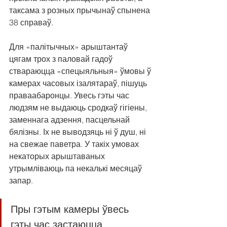
таксама з розных прычынаў спынена 
38 справаў.
Для «палітычных» арыштантаў 
цягам трох з паловай гадоў 
ствараюцца «спецыяльныя» ўмовы ў 
камерах часовых ізалятараў, пішуць 
праваабаронцы. Увесь гэты час 
людзям не выдаюць сродкаў гігіены, 
заменнага адзення, пасцельнай 
бялізны. Іх не выводзяць ні ў душ, ні 
на свежае паветра. У такіх умовах 
некаторых арыштаваных 
утрымліваюць па некалькі месяцаў 
запар.
Пры гэтым камеры ўвесь 
гэты час застаюцца 