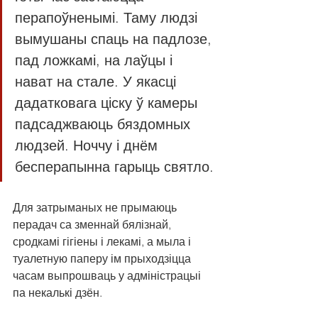
перапоўненымі. Таму людзі 
вымушаны спаць на падлозе, 
пад ложкамі, на лаўцы і 
нават на стале. У якасці 
дадатковага ціску ў камеры 
падсаджваюць бяздомных 
людзей. Ноччу і днём 
бесперапынна гарыць святло.
Для затрыманых не прымаюць 
перадач са зменнай бялізнай, 
сродкамі гігіены і лекамі, а мыла і 
туалетную паперу ім прыходзіцца 
часам выпрошваць у адміністрацыі 
па некалькі дзён.