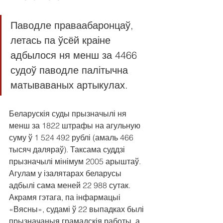
Паводле праваабаронцаў, 
летась па ўсёй краіне 
адбылося ня менш за 4466 
судоў паводле палітычна 
матываваных артыкулах.
Беларускія суды прызначылі ня 
менш за 1822 штрафы на агульную 
суму ў 1 524 492 рублі (амаль 466 
тысяч даляраў). Таксама суддзі 
прызначылі мінімум 2005 арыштаў. 
Агулам у ізалятарах беларусы 
адбылі сама меней 22 988 сутак.
Акрамя гэтага, па інфармацыі 
«Вясны», судамі ў 22 выпадках былі 
прызначаныя грамадскія работы, а 