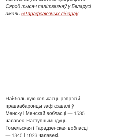
Сярод тысяч палітвязняў у Беларусі 
амаль 
50 прафсаюзных лідараў
.
Найбольшую колькасць рэпрэсій 
праваабаронцы зафіксавалі ў 
Менску і Менскай вобласці — 1535 
чалавек. Наступнымі ідуць 
Гомельская і Гарадзенская вобласці 
— 1345 і 1023 чалавекі.