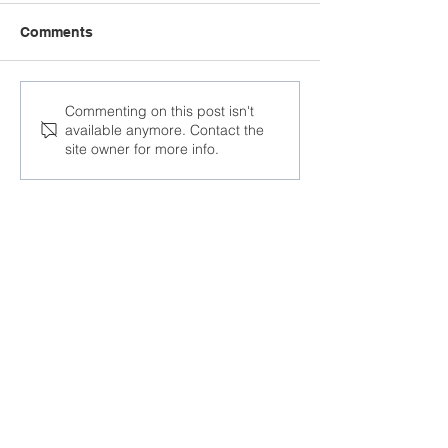
Comments
Дэпутат Бундэстага
На мінскай шв
Commenting on this post isn't
available anymore. Contact the
павіншаваў
фабрыцы пра
site owner for more info.
беларускага
затрыманні ра
палітвязня з
надыходзячымі
святамі
Далучайцеся да супольнасці
Facebook
Twitter
Instagram
Telegram
TikTok
LinkedIn