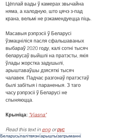
Цёплай вады ў камерах звычайна 
няма, а халодную, што цячэ з-пад 
крана, вельмі не рэкамендуецца піць.
Масавыя рэпрэсіі ў Беларусі 
ўзмацніліся пасля сфальшаваных 
выбараў 2020 году, калі сотні тысяч 
беларусаў выйшлі на пратэсты, якія 
ўлады жорстка задушылі, 
арыштаваўшы дзясяткі тысяч 
чалавек. Падчас разгонаў пратэстаў 
былі забітыя і параненыя. З таго 
часу рэпрэсіі ў Беларусі не 
спыняюцца.
Крыніца:
"Viasna"
Read this text in 
eng
 or 
рус
Беларусь
палiтвязнi
арышты
затрыманні