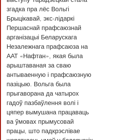
згадка пра лёс Вольгі 
Брыцікавай, экс-лідаркі 
Першаснай прафсаюзнай 
арганізацыі Беларускага 
Незалежнага прафсаюза на 
ААТ «Нафтан», якая была 
арыштаваная за сваю 
антываенную і прафсаюзную 
пазіцыю. Вольга была 
прыгаворана да чатырох 
гадоў пазбаўлення волі і 
цяпер вымушана працаваць 
ва ўмовах прымусовай 
працы, што падкрэслівае 