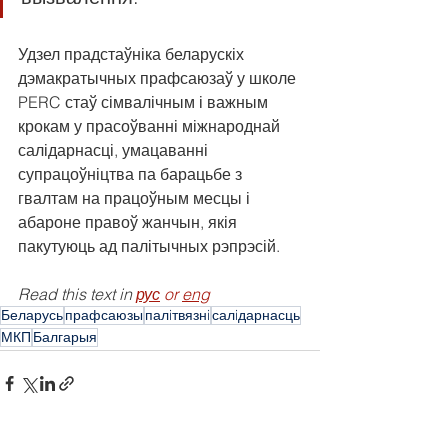
Удзел прадстаўніка беларускіх 
дэмакратычных прафсаюзаў у школе 
PERC стаў сімвалічным і важным 
крокам у прасоўванні міжнароднай 
салідарнасці, умацаванні 
супрацоўніцтва па барацьбе з 
гвалтам на працоўным месцы і 
абароне правоў жанчын, якія 
пакутуюць ад палітычных рэпрэсій.
Read this text in 
рус
 or 
eng
Беларусь
прафсаюзы
палiтвязнi
салiдарнасць
МКП
Балгарыя