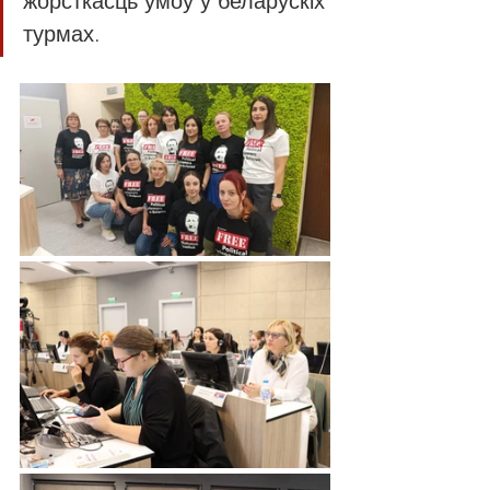
жорсткасць умоў у беларускіх 
турмах.