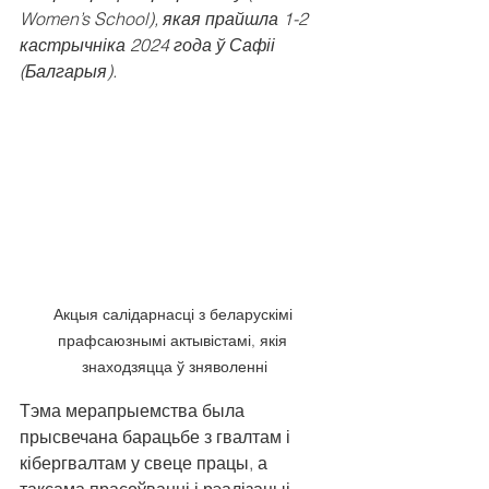
Women’s School), якая прайшла 1-2 
кастрычніка 2024 года ў Сафіі 
(Балгарыя).
Акцыя салідарнасці з беларускімі 
прафсаюзнымі актывістамі, якія 
знаходзяцца ў зняволенні
Тэма мерапрыемства была 
прысвечана барацьбе з гвалтам і 
кібергвалтам у свеце працы, а 