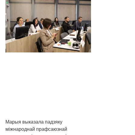
Марыя выказала падзяку 
міжнароднай прафсаюзнай 