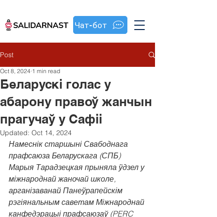
Чат-бот
Post
Oct 8, 2024
1 min read
Беларускі голас у
абарону правоў жанчын
прагучаў у Сафіі
Updated:
Oct 14, 2024
Намеснік старшыні Свабоднага 
прафсаюза Беларускага (СПБ) 
Марыя Тарадзецкая прыняла ўдзел у 
міжнароднай жаночай школе, 
арганізаванай Панеўрапейскім 
рэгіянальным саветам Міжнароднай 
канфедэрацыі прафсаюзаў (PERC 