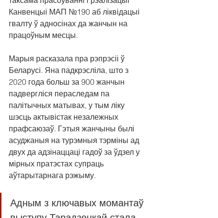
таксама прасоўванні і рэалізацыі 
Канвенцыі МАП №190 аб ліквідацыі 
гвалту ў адносінах да жанчын на 
працоўным месцы.
Марыя расказала пра рэпрэсіі ў 
Беларусі. Яна падкрэсліла, што з 
2020 года больш за 900 жанчын 
падвергліся пераследам па 
палітычных матывах, у тым ліку 
шэсць актывістак незалежных 
прафсаюзаў. Гэтыя жанчыны былі 
асуджаныя на турэмныя тэрміны ад 
двух да адзінаццаці гадоў за ўдзел у 
мірных пратэстах супраць 
аўтарытарнага рэжыму.
Адным з ключавых момантаў 
выступу Тарадзецкай стала 