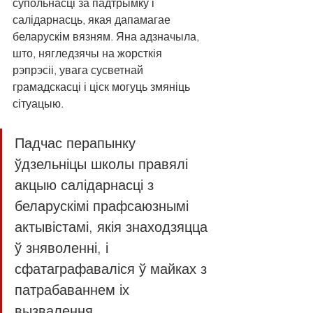
супольнасці за падтрымку і 
салідарнасць, якая дапамагае 
беларускім вязням. Яна адзначыла, 
што, нягледзячы на ​​жорсткія 
рэпрэсіі, увага сусветнай 
грамадскасці і ціск могуць змяніць 
сітуацыю.
Падчас перапынку 
ўдзельніцы школы правялі 
акцыю салідарнасці з 
беларускімі прафсаюзнымі 
актывістамі, якія знаходзяцца 
ў зняволенні, і 
сфатаграфаваліся ў майках з 
патрабаваннем іх 
вызвалення.