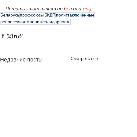
Читать этот текст по 
бел
 или 
eng
Беларусь
профсоюзы
БКДП
политзаключённые
репрессии
кампания
салидарность
Смотреть все
Недавние посты