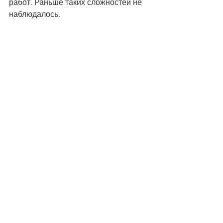
работ. Раньше таких сложностей не 
наблюдалось.
Заключительную часть мини-цикла 
читайте на нашем сайте во 
вторник, 25 февраля.
Read this text in 
eng
Беларусь
ФПБ
образование
ВУЗ
Смотреть все
Недавние посты