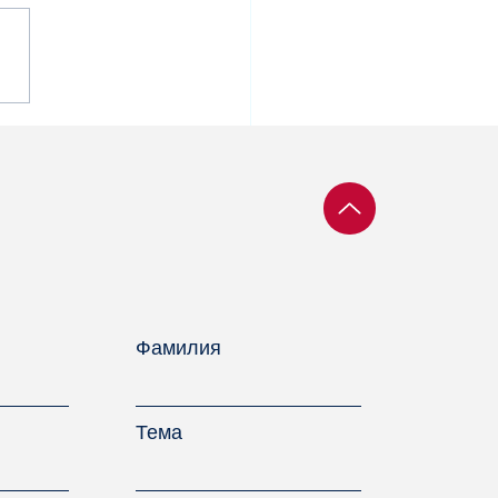
винившихся во время
рочной кампании
т отправлять в
ию
Фамилия
Тема