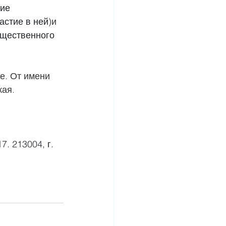
ние 
астие в ней)
и 
бщественного 
е. От имени 
кая.
7. 213004, г. 