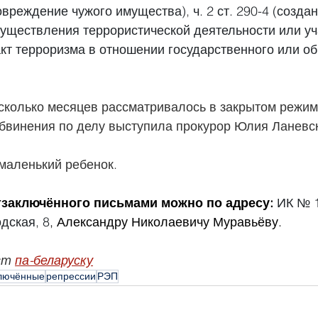
овреждение чужого имущества)
, 
ч. 2 ст. 290-4 (созда
уществления террористической деятельности или уч
акт терроризма в отношении государственного или о
сколько месяцев рассматривалось в закрытом режим
обвинения по делу выступила прокурор Юлия Ланевс
маленький ребенок.
заключённого письмами можно по адресу: 
ИК № 1
одская, 8
, Александру Николаевичу Муравьёву.
ст 
па-
бел
аруску
лючённые
репрессии
РЭП