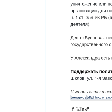
уничтожение или п
организации для ос
ч. 1 ст. 359
 УК РБ (
деятеля
).
Дело «Буслова» не
государственного 
У Александра есть 
Поддержать полит
Шклов, ул. 1-я Зав
Чытаць гэты тэк
Беларусь
БКДП
политзак