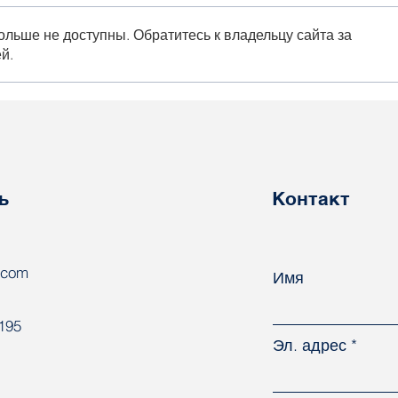
ольше не доступны. Обратитесь к владельцу сайта за
й.
«При нынешнем уровне
Про
бесправия работников
убо
термин «крепостные» не
буду
выглядит существенным
арм
преувеличением»
ь
Контакт
.com
Имя
8195
Эл. адрес