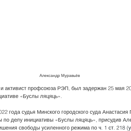
Александр Муравьёв
 и активист профсоюза РЭП, был задержан 25 мая 20
циативе «Буслы ляцяць».
022 года судья Минского городского суда Анастасия 
ы по делу инициативы «Буслы ляцяць», присудив Ал
ишения свободы усиленного режима по 
ч. 1 ст. 218