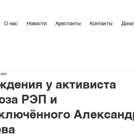
О нас
Новости
Арестанты
Контакты
Дона
ения
ждения у активиста
юза РЭП и
ключённого Александ
ева