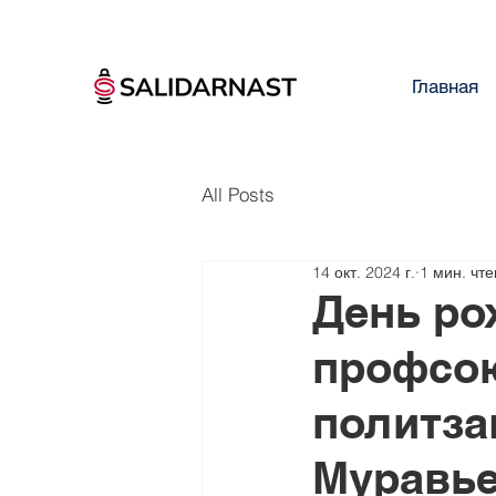
Главная
All Posts
14 окт. 2024 г.
1 мин. чт
День ро
профсо
политза
Муравь