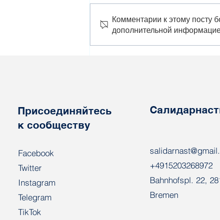
Комментарии к этому посту б
дополнительной информацие
«ВПК Беларуси стал
главным двигателем
экономики и главным
выгодополучателем – как
бы ужасно это ни
звучало»
Салидарнаст
Присоединяйтесь
к сообществу
salidarnast@gmail
Facebook
+4915203268972
Twitter
Bahnhofspl. 22, 2
Instagram
Bremen
Telegram
TikTok