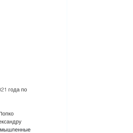
21 года по 
Попко 
ександру 
 (умышленные 