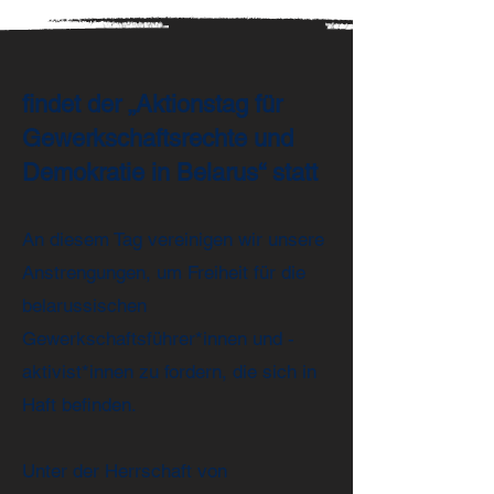
findet der „Aktionstag für
Gewerkschaftsrechte und
Demokratie in Belarus“ statt
An diesem Tag vereinigen wir unsere
Anstrengungen, um Freiheit für die
belarussischen
Gewerkschaftsführer*innen und -
aktivist*innen zu fordern, die sich in
Haft befinden.
Unter der Herrschaft von