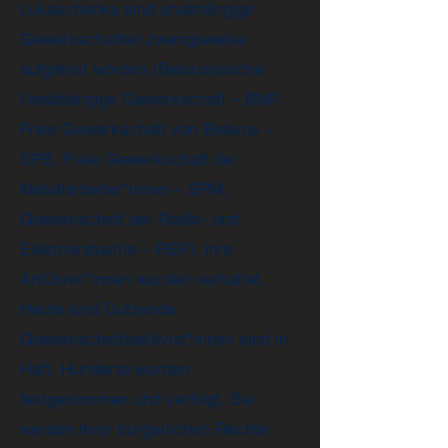
Lukaschenka sind unabhängige
Gewerkschaften zwangsweise
aufgelöst worden (Belarussische
Unabhängige Gewerkschaft – BNP,
Freie Gewerkschaft von Belarus –
SPB, Freie Gewerkschaft der
Metallarbeiter*innen – SPM,
Gewerkschaft der Radio- und
Elektroindustrie – REP); ihre
Anführer*innen wurden verhaftet.
Heute sind Dutzende
Gewerkschaftsaktivist*innen sind in
Haft, Hunderte wurden
festgenommen und verfolgt. Sie
werden ihrer bürgerlichen Rechte