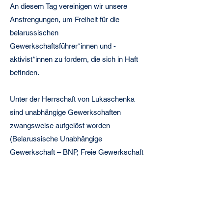
An diesem Tag vereinigen wir unsere
Anstrengungen, um Freiheit für die
belarussischen
Gewerkschaftsführer*innen und -
aktivist*innen zu fordern, die sich in Haft
befinden.
Unter der Herrschaft von Lukaschenka
sind unabhängige Gewerkschaften
zwangsweise aufgelöst worden
(Belarussische Unabhängige
Gewerkschaft – BNP, Freie Gewerkschaft
von Belarus – SPB, Freie Gewerkschaft
der Metallarbeiter*innen – SPM,
Gewerkschaft der Radio- und
Elektroindustrie – REP); ihre
Anführer*innen wurden verhaftet. Heute