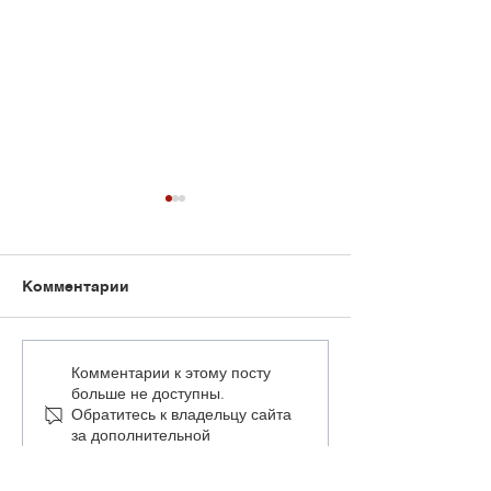
Комментарии
«При нынешнем
Провинившихс
Комментарии к этому посту
больше не доступны.
уровне бесправия
время убороч
Обратитесь к владельцу сайта
работников термин
кампании буду
за дополнительной
«крепостные» не
отправлять в
информацией.
выглядит
существенным