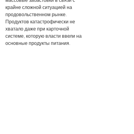
крайне сложной ситуацией на 
продовольственном рынке. 
Продуктов катастрофически не 
хватало даже при карточной 
системе, которую власти ввели на 
основные продукты питания. 
Поэтому ситуация в Польше властям 
страны, где «так вольно дышит 
человек», совершенно не нравилась. 
Руководство СССР давило на 
генерала Войцеха Ярузельского, 
первого секретаря ЦК ПОРП и 
одновременно главу правительства 
и министра обороны, чтобы он 
предпринял более активные 
действия против 
«антисоциалистических сил».