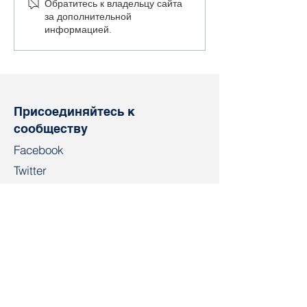
Обратитесь к владельцу сайта
работников термин
кампании буду
за дополнительной
«крепостные» не
отправлять в
информацией.
выглядит
существенным
преувеличением»
Присоединяйтесь к
сообществу
Facebook
Twitter
Instagram
Telegram
TikTok
LinkedIn
Салидарнасть