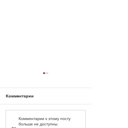
Комментарии
«При нынешнем
Провинившихс
Комментарии к этому посту
больше не доступны.
уровне бесправия
время убороч