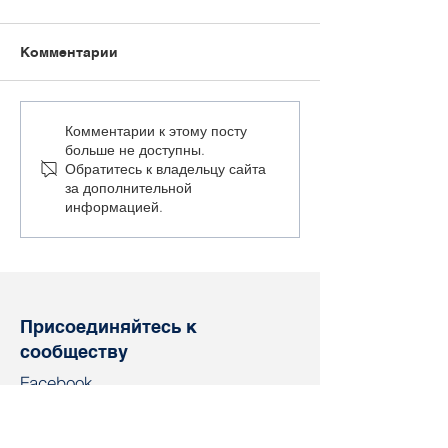
Комментарии
Права трудящихся в
UIL присоедин
Комментарии к этому посту
больше не доступны.
Беларуси – стали
борьбе за сво
Обратитесь к владельцу сайта
темой встреча
профсоюзных 
за дополнительной
представителей
в Беларуси
информацией.
"Солидарности" и UIL
Присоединяйтесь к
сообществу
Facebook
Twitter
Instagram