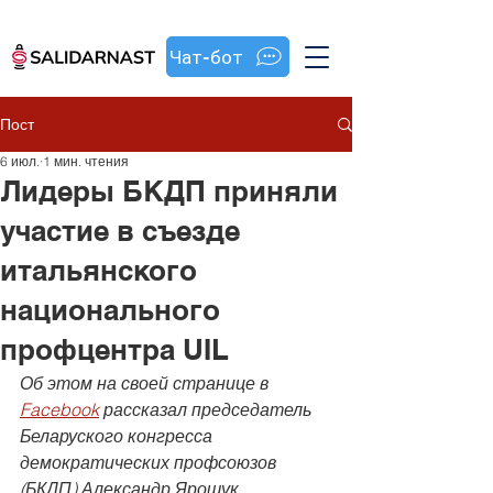
Чат-бот
Пост
6 июл.
1 мин. чтения
Лидеры БКДП приняли
участие в съезде
итальянского
национального
профцентра UIL
Об этом на своей странице в 
Facebook
 рассказал председатель 
Беларуского конгресса 
демократических профсоюзов 
(БКДП) Александр Ярошук