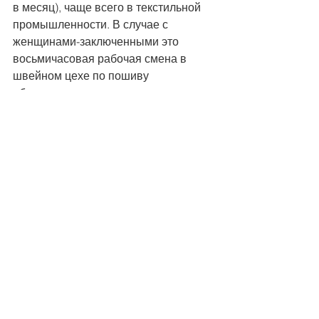
в месяц), чаще всего в текстильной 
промышленности. В случае с 
женщинами-заключенными это 
восьмичасовая рабочая смена в 
швейном цехе по пошиву 
обмундирования для армии, скорее 
всего российской армии, или для 
белорусской полиции.
Профсоюз в изгнании
Многим профсоюзным деятелям 
пришлось бежать от диктаторского 
режима и продолжать свою работу в 
изгнании. Так, в изгнании в вольном 
городе Бремен в Германии они 
основали ассоциацию под 
названием «Salidarnast» – 