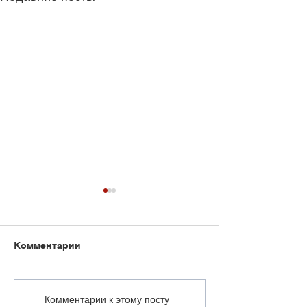
Комментарии
«При нынешнем
Провинившихс
Комментарии к этому посту