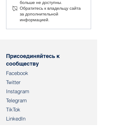
больше не доступны.
уровне бесправия
время убороч
Обратитесь к владельцу сайта
работников термин
кампании буду
за дополнительной
«крепостные» не
отправлять в
информацией.
выглядит
существенным
преувеличением»
Присоединяйтесь к
сообществу
Facebook
Twitter
Instagram
Telegram
TikTok
LinkedIn