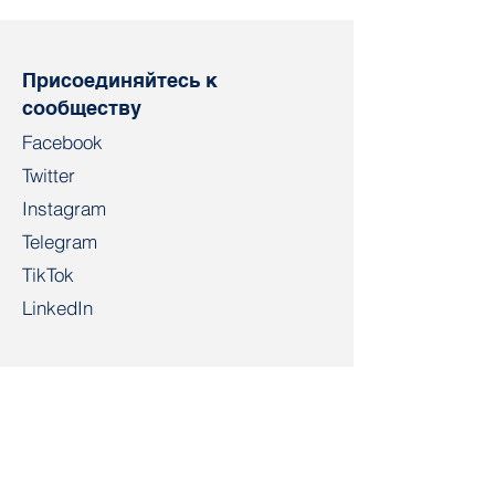
«крепостные» не
отправлять в
выглядит
существенным
Присоединяйтесь к
преувеличением»
сообществу
Facebook
Twitter
Instagram
Telegram
TikTok
LinkedIn
Салидарнасть
salidarnast@gmail.com
+4915203268972
Bahnhofspl. 22, 28195 Bremen