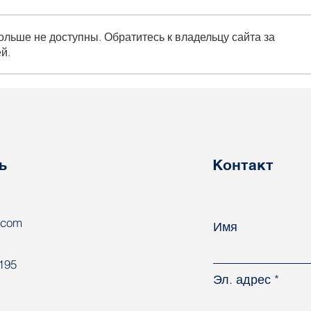
ольше не доступны. Обратитесь к владельцу сайта за
й.
На Нафтане
Деп
продолжаются
поз
преследования рабочих
пол
нас
пра
ь
Контакт
.com
Имя
8195
Эл. адрес