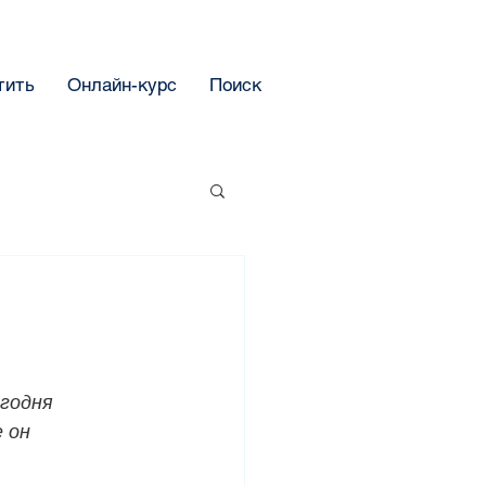
тить
Онлайн-курс
Поиск
годня 
 он 