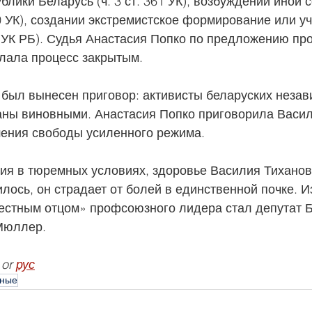
блики Беларусь (ч. 3 ст. 361 УК), возбуждении иной 
30 УК), создании экстремистское формирование или уч
1-1 УК РБ). Судья Анастасия Попко по предложению пр
лала процесс закрытым.
 был вынесен приговор: активисты беларуских незав
ны виновными. Анастасия Попко приговорила Васил
шения свободы усиленного режима. 
ия в тюремных условиях, здоровье Василия Тиханов
лось, он страдает от болей в единственной почке. Из
естным отцом» профсоюзного лидера стал депутат Б
Мюллер.
 or 
рус
нные