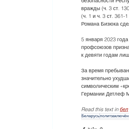
безопасности Респу
вражды (ч. 3 ст. 1
(ч. 1 и ч. 3 ст. 36
Романа Бизюка сде
5 января 2023 года
профсоюзов призна
к девяти годам ли
За время пребыван
значительно ухудши
символическим «кр
Германии Детлеф 
Read this text in 
бел
Беларусь
политзаключё