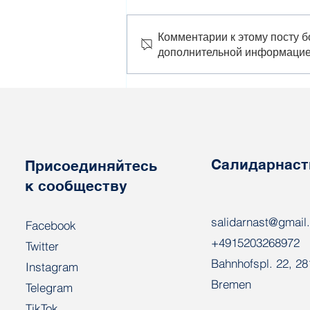
Комментарии к этому посту б
дополнительной информацие
Политзаключенному
Вацлаву Орешко сегодня
исполнилось 69 лет
Салидарнаст
Присоединяйтесь
к сообществу
salidarnast@gmail
Facebook
+4915203268972
Twitter
Bahnhofspl. 22, 2
Instagram
Bremen
Telegram
TikTok