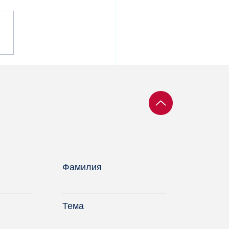
утат Бундестага
дравил белорусского
итзаключённого с
тупающими
здниками
Фамилия
Тема