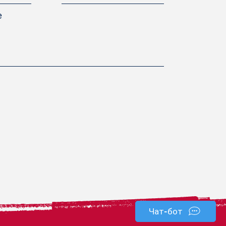
е
Чат-бот