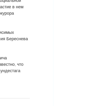
социальной 
астие в нем 
окурора 
исимых 
ия Береснева 
ича 
вестно, что 
ундестага 