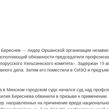
 Береснев — лидер Оршанской организации независ
исполняющий обязанности председателя профсоюза
орусского Хельсинкского комитета». Задержан 19 а
овного дела. Затем его поместили в СИЗО и предъяв
да в Минском городском суде начался суд над профс
илия Береснева обвинили в призыве к применению 
ер, направленных на причинение вреда национально