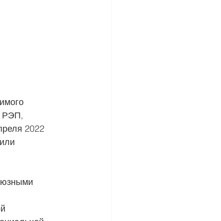
имого 
 РЭП, 
преля 2022 
или 
оюзными 
й 