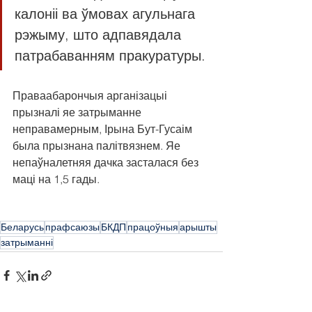
калоніі ва ўмовах агульнага 
рэжыму, што адпавядала 
патрабаванням пракуратуры.
Праваабарончыя арганізацыі 
прызналі яе затрыманне 
неправамерным, Ірына Бут-Гусаім 
была прызнана палітвязнем. Яе 
непаўналетняя дачка засталася без 
маці на 1,5 гады.
Беларусь
прафсаюзы
БКДП
працоўныя
арышты
затрыманні