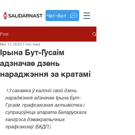
Чат-бот
Post
Mar 12, 2023
1 min read
Ірына Бут-Гусаім
адзначае дзень
нараджэння за кратамі
13 сакавіка ў калоніі свой дзень 
нараджэння адзначае Ірына Бут-
Гусаім, прафсаюзная актывістка і 
супрацоўніца апарата Беларускага 
кангрэса дэмакратычных 
прафсаюзаў (БКДП).