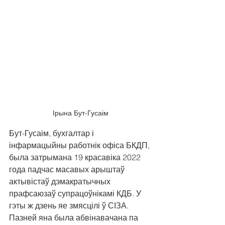
Ірына Бут-Гусаім
Бут-Гусаім, бухгалтар і 
інфармацыйны работнік офіса БКДП, 
была затрымана 19 красавіка 2022 
года падчас масавых арыштаў 
актывістаў дэмакратычных 
прафсаюзаў супрацоўнікамі КДБ. У 
гэты ж дзень яе змясцілі ў СІЗА. 
Пазней яна была абвінавачана па 