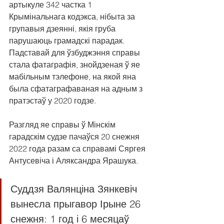
артыкуле 342 частка 1 
Крымінальнага кодэкса, нібыта за 
групавыя дзеянні, якія груба 
парушаюць грамадскі парадак. 
Падставай для ўзбуджэння справы 
стала фатаграфія, знойдзеная ў яе 
мабільным тэлефоне, на якой яна 
была сфатаграфаваная на адным з 
пратэстаў у 2020 годзе.
Разгляд яе справы ў Мінскім 
гарадскім судзе пачаўся 20 снежня 
2022 года разам са справамі Сяргея 
Антусевіча і Аляксандра Ярашука. 
Суддзя Валянціна Зянкевіч 
вынесла прыгавор Ірыне 26 
снежня: 1 год і 6 месяцаў 