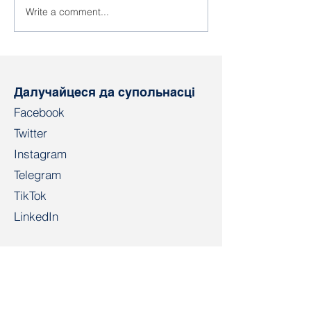
Write a comment...
Абавязковае
Лідары БКДП у
размеркаванне
ўдзел у з’ездз
выпускнікоў у
італьянскага
Беларусі: сацыяльная
нацыянальнаг
гарантыя ці
прафцэнтра UI
прымусовая праца?
Далучайцеся да супольнасці
Facebook
Twitter
Instagram
Telegram
TikTok
LinkedIn
Салідарнасць
salidarnast@gmail.com
+4915203268972